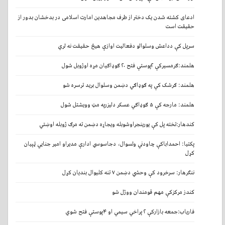
ادعای کشته شدن یک دختر از طرف مجاهدین امارت اسلامی در بدخشان بدور از
حقیقت است
سرپل کې دداعش وسلوالو دفعالیت اوازې هیڅ حقیقت نه لري
هلمند:ګرمسیرکې ۲پوستې فتح ۲۰ ګوډاګیان مړه اوژوبل شول
هلمند: ګرشک کې په ګوډاګي دښمن وسلوال برید ترسره شو
هلمند: مارجه کې ۵ ګوډاګي عسکر دلیزرپه مټ وویشتل شول
كندهار:تخته پل کې یورینجراوشوبله ویجاړه دښمن ته مرګ ژوبله اوښتي
پکتیا: احمداباکې چاودني ولسوال، دجاسوسي ادارې مدیراو امیر جنایي ټپیان
کړل
ننګرهار: سرخرود کې وحشي دښمن ۷ تنه کلیوال بندیان کړل
کندز مرکزکې مهم قومندان ووژل شو
فاریاب:جمعه بازارکې ۲ پراخي سیمي او ۴پوستې فتح شوي