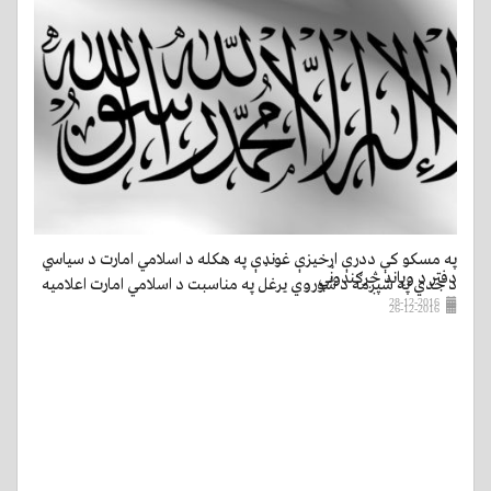
په مسکو کې ددرې اړخیزې غونډې په هکله د اسلامي امارت د سیاسي
دفتر د ویاند څرګندونې
د جدي په شپږمه د شوروي یرغل په مناسبت د اسلامي امارت اعلامیه
28-12-2016
26-12-2016