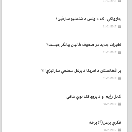
01-02-2017
چارواکي، که د ولس د شتمنیو سارقین؟
31-01-2017
تغیرات جدید در صفوف طالبان بیانگر چیست؟
31-01-2017
پر افغانستان د امریکا د یرغل سطحي ستراتیژي!!؟
31-01-2017
کابل رژیم او د پروپاګند نوې هڅې
30-01-2017
فکري یرغل(۹) برخه
30-01-2017