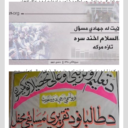
په زابل کې د داعش وسلوالو د شتون د ادعا په اړه د خاک افغان
ولسوالي له نظامي مسول سره لنډه مرکه
26-01-2017
د کندز لپاره د اسلامي امارت له محترم والي (ملا عبدالسلام) سره په
اوسني وضعيت تازه مرکه
24-01-2017