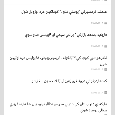
03-02-2017
هلمند:ګرمسیرکې ۲پوستې فتح ۲۰ ګوډاګیان مړه اوژوبل شول
03-02-2017
فاریاب:جمعه بازارکې ۲ پراخي سیمي او ۴پوستې فتح شوي
03-02-2017
ننګرهار: بټي کوټ کې ۳ ټانګونه، ۱ رینجر ویجاړ، ۱۸ پولیس مړه اوټپيان
شول
03-02-2017
كندهار:ډنډکې دیرغلګرو زغروال ټانګ دماین ښکارشو
02-02-2017
دایکندي : اجرستان کې ددیني مدرسو دطالبانوترمابین شانداره تقریري
سیالۍ ترسره شوي