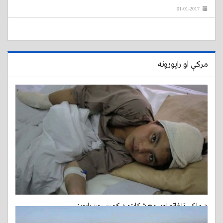
01-01-2017
مرکې او راپورونه
د ملکي تلفاتو اوسمع شکایتو د کمیسیون راپور:
31-01-2017