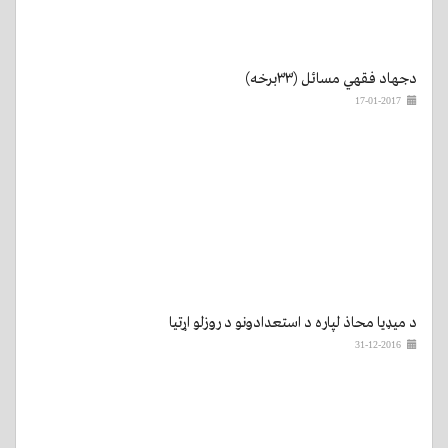
دجهاد فقهي مسائل (۳۳برخه)
17-01-2017
د میډیا محاذ لپاره د استعدادونو د روزلو اړتیا
31-12-2016