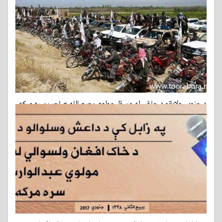
د جنوبي ولایاتو د حلقې له مسؤل مولوي رحیم الله صاحب سره مرکه
31-01-2017