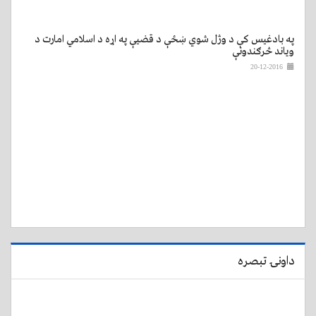
په بادغیس کې د وژل شوي ښځې د قضيې په اړه د اسلامي امارت د
ویاند څرګندونې
20-12-2016
داونۍ تبصره