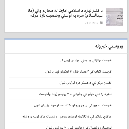
د کندز لپاره د اسلامي امارت له محترم والي (ملا
عبدالسلام) سره په اوسني وضعيت تازه مرکه
24-01-2017
وروستي خبرونه
خوست مرکزکې چاودني ۱ پولیس ژوبل کړ
کاپيسا: تګاب کې ۲ عسکر قتل، ۴ اربکیان ټپيان شول
لغمان مرکز کې ۵ عسکر مړه اوژوبل شول
ننګرهار: غني خیلو کې چاودني د ۳ پولیسو ژوند واخیست
خوست: صبریو کې رینجر ویجاړ، ۱۰ تنه عسکر مړه اوټپيان شول
مرکزي بغلان کې ۵ ټانګونه اورینجر ویجاړ، دښمن ته مرګ ژوبله واوښته
نورستان: برګمټال کې ۱ پولیس قتل، ۳ نور ژوبل شول