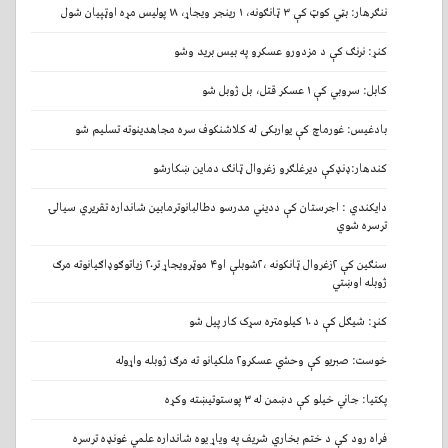
ننګرهار: بټي کوټ کې ۳ ټانګونه، ۱ رینجر ویجاړ، ۱۸ پولیس مړه اوټپيان شول
کنړ: نرنګ کې د مزدورو عسکرو په بیس برید وشو
کابل: سروبي کې ۱ عسکر قتل، بل ژوبل شو
بادغیس: غورماچ کې یواربکی له کلاشنکوف سره مجاهدینوته تسلیم شو
كندهار:ډنډکې دیرغلګرو زغروال ټانګ دماین ښکارشو
دایکندي : اجرستان کې ددیني مدرسو دطالبانوترمابین شانداره تقریري سیالۍ
ترسره شوي
سنګین کې ۲زغروال ټانکونه ،۲شوبلې او۴ موټرویجاړ تر۲۰ زیاتوګوډاګیانوته مرګ
ژوبله اوښتي
کنړ: شیګل کې د ۱۰ کیلومتره سړک کار پيل شو
خوست: صبریو کې وحشي عسکرو۲ ملکیانو ته مرګ ژوبله واړوله
پکتیا: جاني خیلو کې دښمن له ۳ پوستوتیښته وکړه
فراه رود کې د ختم بخاري شریف په ویاړ یوه شانداره علمي غونډه ترسره