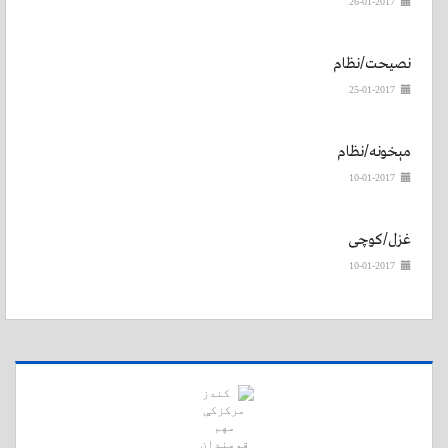
26-01-2017
نصيحت/نظام
25-01-2017
مېخونه/نظام
10-01-2017
غزل/کوچی
10-01-2017
د سالنګونو لویه لاره د واورو له امله تړل شوې