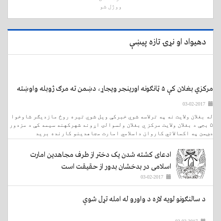
دهیواد او نړۍ تازه پیښې
مرکزي بغلان کې ۵ ټانګونه اورینجر ویجاړ، دښمن ته مرګ ژوبله واوښته
03-02-2017
له بغلان ولایت نه په ترلاسه شوي خبرکې ویل شوي تیره روځ مازدیګر شاوخوا
۵ بجې د بغلان ولایت مرکز ي بغلان ولسوالۍ اړوند شهرکهنه سیمه کې د مزدور
دښمن په اکمالاتي کاروان داسلامي امارت مجاهدینو کارنده برید
ادعای کشته شدن یک دختر از طرف مجاهدین امارت
اسلامی در بدخشان بدور از حقیقت است
03-02-2017
د سالنګونو لویه لاره د واورو له امله تړل شوې