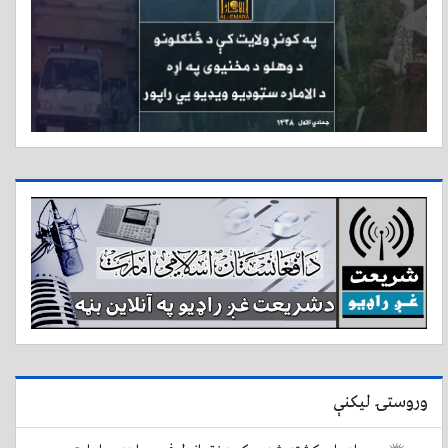
وروستۍ لیکنې