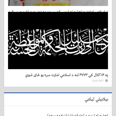
د اسلامي امارت د تعلیم او تربیې کمیسیون په نوښت د تقريري سیالیو
په زړه پوری بهیر
17-01-2017
په ۲۰۱۶کال کي ۶۷۷۳ تنه د اسلامي امارت سره یو ځای شوي
12-01-2017
بیلابیلې لیکنې
تعليم او تربيه د ژوندانه اړتيا (پنځمه برخه)