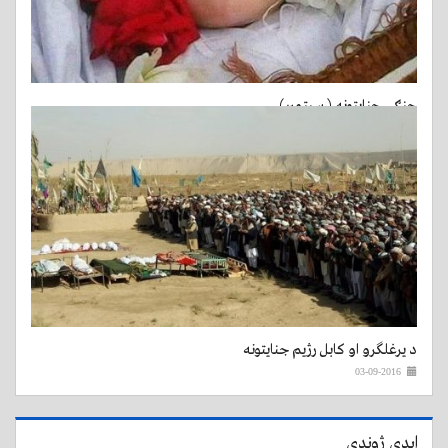
جنګي جنایتونه ( سپټمبر)
03-10-2016
د یرغلگرو او کابل رژیم جنایتونه
03-09-2016
ابدي ژوندي