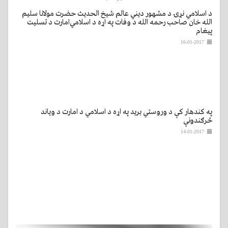
د اسلامي‌ نړۍ د مشهور دیني عالم شیخ الحدیث حضرت مولانا سلیم
الله خان صاحب رحمه الله د وفات په اړه د اسلامي‌امارت د تسلیت
پيغام
16-01-2017
په کندهار کې د وروستي برید په اړه د اسلامي د امارت د ویاند
څرګندونې
14-01-2017