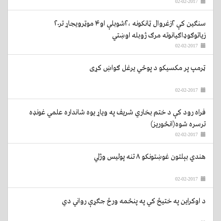
02-02-2017
سنګین کې ۲زغروال ټانکونه ،۲شوبلې او۴ موټرویجاړ تر۲۰
زیاتوګوډاګیانوته مرګ ژوبله اوښتي
02-02-2017
ټرمپ پر مکسيکو د پوځي یرغل ګواښ کړی
02-02-2017
فراه رود کې د ختم بخاري شریف په ویاړ یوه شانداره علمي غونډه
ترسره شوه(انځوریز)
02-02-2017
هندي بېلتون غوښتونکو ۸ تنه پولیس وژلي
02-02-2017
د اوکراین په ختیځ کي په پنځمه ورځ جګړې رواني دي