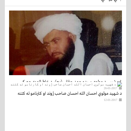
څو شیبې د مولوي سیدمحمد حقاني (رح)، د خاطراتو په چم کې
26-01-2017
د شهید مولوي احسان الله احسان صاحب ژوند او کارنامو ته کتنه
12-01-2017