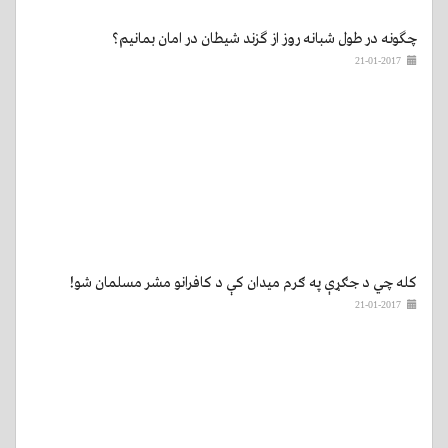
چگونه در طول شبانه روز از گزند شيطان در امان بمانيم؟
21-01-2017
کله چي د جګړې په ګرم ميدان کې د کافرانو مشر مسلمان شو!
21-01-2017