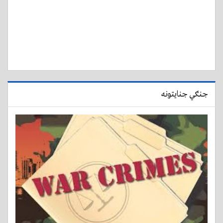
جنګي جنایتونه