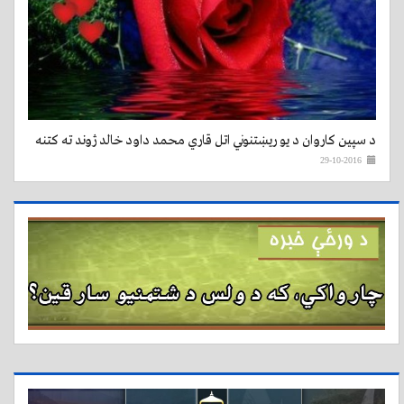
د سپین کاروان د یو ریښتنوني اتل قاري محمد داود خالد ژوند ته کتنه
29-10-2016