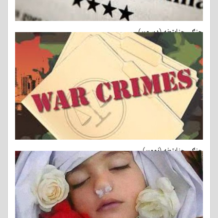
جنګي جنایتونه (ډسمبر)
02-01-2017
جنګي جنایتونه (نومبر)
01-12-2016