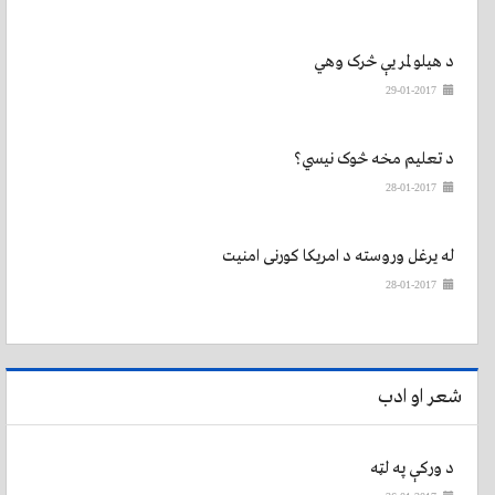
د هیلو لمر یې څرک وهي
29-01-2017
د تعلیم مخه څوک نیسي؟
28-01-2017
له یرغل وروسته د امریکا کورنی امنیت
28-01-2017
شعر او ادب
د ورکې په لټه