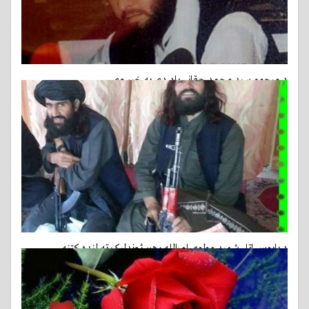
د مرحوم سید محمد حقاني یاد دې په خیر وي
21-12-2016
د بابوس اتل شهید مولوي امرالله رهبر ژوندلیک ته لنډه کتنه
24-11-2016