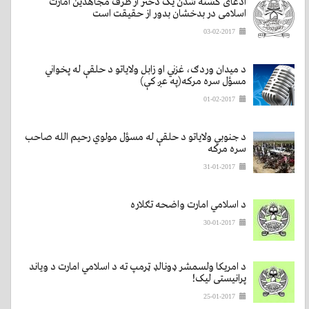
ادعای کشته شدن یک دختر از طرف مجاهدین امارت
اسلامی در بدخشان بدور از حقیقت است
03-02-2017
د ميدان وردګ، غزني او زابل ولاياتو د حلقې له پخواني
مسؤل سره مرکه(په عږ کې)
01-02-2017
د جنوبي ولایاتو د حلقې له مسؤل مولوي رحیم الله صاحب
سره مرکه
31-01-2017
د اسلامي امارت واضحه تګلاره
30-01-2017
د امریکا ولسمشر ډونالډ ټرمپ ته د اسلامي امارت د ویاند
پرانیستی لیک!
25-01-2017