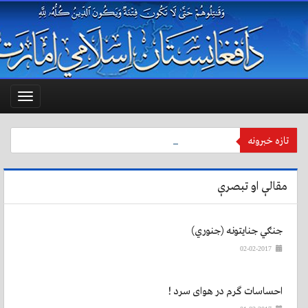
Toggle
vigation
تازه خبرونه
کاپيسا: تګاب کې ۲ عسکر قتل، ۴ اربکیان ټپيان شول .
مقالې او تبصرې
جنګي جنایتونه (جنوري)
02-02-2017
احساسات گرم در هوای سرد !