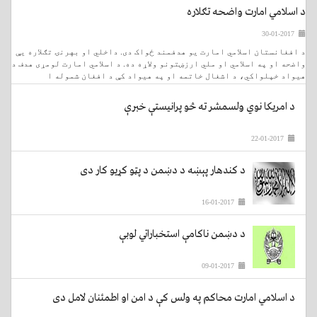
د اسلامي امارت واضحه تګلاره
30-01-2017
د افغانستان اسلامي امارت یو هدفمند ځواک دی. داخلي او بهرنۍ تګلاره یې
واضحه او په اسلامي او ملي ارزښتونو ولاړه ده. د اسلامي امارت لومړی هدف د
هیواد خپلواکي، د اشغال خاتمه او په هيواد کې د افغان شموله ا
د امریکا نوي ولسمشر ته څو پرانیستې خبرې
22-01-2017
د کندهار پېښه د دښمن د پټو کړیو کار دی
16-01-2017
د دښمن ناکامې استخباراتي لوبې
09-01-2017
د اسلامي امارت محاکم په ولس کې د امن او اطمئنان لامل دی