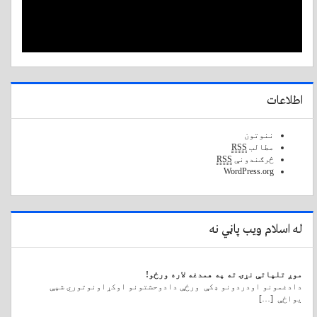
اطلاعات
ننوتون
مطالب
RSS
څرګندونې
RSS
WordPress.org
له اسلام ویب پاڼي نه
موږ تلپاتې نړۍ ته په همدغه لاره ورځو!
دادغمونو اودردونو ډکې ورځې دادوحشتونو اوکړاونوتوري شپې
یواځې […]