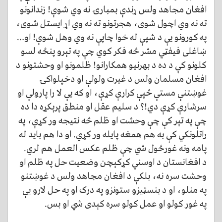
افغان مجاهد ولس ړندې بمبارۍ نه وي شوې! زندانونو
ته نه وي اچول شوی، هجرتونو ته نه وي اړ ایستل شوی،
په کورونو یې د شپې له خوا چاپې نه وي وهل شوې! او…
ښاغلی فیفټي مشر څه فکر کوي چې په تېرو پنځه لسو
کلونو کې د ده د بهرنیو همکارانو! ظلمونو او وحشتونو د
افغان مسلمان ولس د غیرت ولولې او دخپلواکۍ
غوښتنې مستې څپې کرارې کړې، او که یې لا را پارولې او
سرشارې کړې دي!؟ د سلیم عقل او منطق پرېکړه دا ده
چې په تېر کې چې وحشت او ظلم څه نتیجه ور کړې، په
راتلونکي کې به هم همغه پایله ور کړي. او دا هم باید له
پامه ونه غورځول شي چې ظلم عکس العمل هم لري.
د افغانستان د اوسني کړکېچن وضعیت حل په ظلم او
وحشت سره نه، بلکې د افغان مجاهد ولس د غوښتنو
په منلو، او د بنسټيزو ستونزو په درک او په حل لارو یې
په غور کولو او عمل کولو سره کېدی شي او بس.