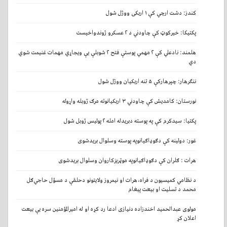
کندز: دشت ارچي کې ۱ اربکی ووژل شول
پکتیکا: خیرکوټ کې چاودني د ۲ عسکرو ژوندواخیست
هلمند: نادعلي کې ۲ مهمي پوستې فتح ۲ شوبلې یې ویجاړي مهمات غنیمت شوي
دي
ننګرهار: چپرهارکې ۵ تنه اربکیان ووژل شول
نورستان: کامدیش کې چاودني ۳ اربکیانوته مرګ ژوبله واړوله
پکتیا: سیدکرم کې په پوسته دبریدله امله ۲ پولیس ژوبل شول
غور: دولینه کې دګوډاګیانوپه پوسته وسلوال بریدشوی
هرات : ګلران کې دګوډاګیانوپه موټریزکاروان وسلوال بریدشوی
د نظامي کمیسیون د فراه،هرات او نیمروز ولایتونو دحلقې د مسؤل حاجي‌ګل
محمد د تسلیت او بیعت پیغام
مولوی عبدالحمید اخندزاده دنیازی ادعا رد کړه او له امیرالمؤمنین سره یې بیعت
اعلان کړ