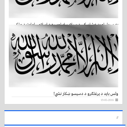
په سرپل او بدخشان کې د سیلاب ځپلوسره د اسلامي امارت د ملکي
تلفاتو د ادارې دخواخوږۍ پيغام
20-05-2016
ولس باید د یرغلګرو د دسیسو ښکار نشي!
19-05-2016
//