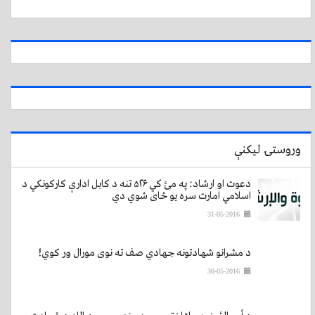
وروستۍ لیکنې
دعوت او ارشاد: په مئ کي ۵۲۶ تنه د کابل ادارې کارکونکي د
اسلامي امارت سره یو ځای شوي دي
31-05-2016
د مشرانو شهادتونه جهادي صف ته نوی مورال ور کوي!
30-05-2016