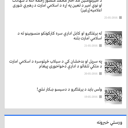
د أمیرالمؤمنین ملا اختر محمد منصور رحمه الله د شهادت
او نوي أمیر د تعین په اړه د اسلامي امارت د رهبري شوری
اعلامیه(ږغیز)
25-05-2016
له یرغلګرو او کابل ادارې سره کارکونکو منسوبینو ته د
اسلامي امارت بلنه
21-05-2016
په سرپل او بدخشان کې د سیلاب ځپلوسره د اسلامي امارت
د ملکي تلفاتو د ادارې دخواخوږۍ پيغام
20-05-2016
ولس باید د یرغلګرو د دسیسو ښکار نشي!
19-05-2016
ورستي خبرونه