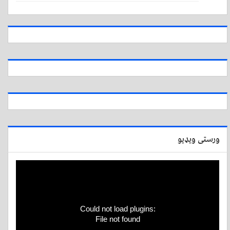
ورستی ویډیو