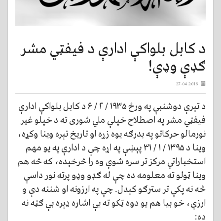
د کابل بلواکې ادارې د فیفټي مشر
ګډې وډې!
27-04-2016
د تېرې دوشنبې په ورځ ۱۹۳۵ / ۲ / ۶ د کابل بلواکې ادارې
فیفټي مشر په اصطلاح خپلې ملي شوری ته د خپلو غیر
نورمالو حرکاتو په بدرګه یوه زړه او تاریخ تېره وینا وکړه،
وینا د ۱۳۹۵ / ۱ / ۳۱ پېښې په اړه چې د ادارې په یو مهم
استخباراتي مرکز تر سره شوې وه را څرخېده، که څه هم
وینا ټولو ته معلومه ده چې له ګډو وډو پرته نور داسې
څه نه پکې تر سترګو کېدل. چې په ارزونه او شننه دې و
ارزي، خو بیا هم یو دوه ټکو ته یې اشاره ډېره بې ګټه نه
ده: