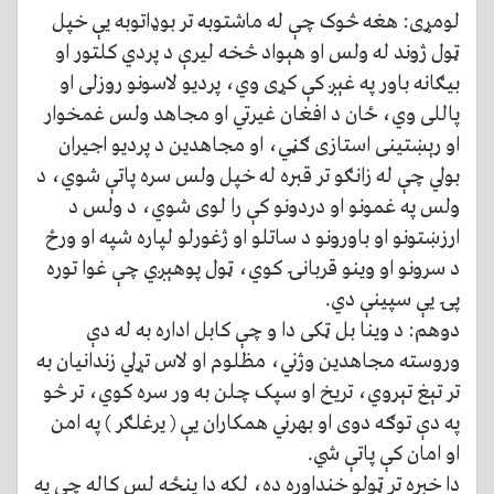
لومړی: هغه څوک چې له ماشتوبه تر بوډاتوبه یې خپل
ټول ژوند له ولس او هېواد څخه لیرې د پردي کلتور او
بیګانه باور په غېږ کې کړی وي، پردیو لاسونو روزلی او
پاللی وي، ځان د افغان غیرتي او مجاهد ولس غمخوار
او رېښتینی استازی ګڼي، او مجاهدین د پردیو اجیران
بولي چې له زانګو تر قبره له خپل ولس سره پاتې شوي، د
ولس په غمونو او دردونو کې را لوی شوي، د ولس د
ارزښتونو او باورونو د ساتلو او ژغورلو لپاره شپه او ورځ
د سرونو او وینو قربانۍ کوي، ټول پوهېږي چې غوا توره
پۍ یې سپینې دي.
دوهم: د وینا بل ټکی دا و چې کابل اداره به له دې
وروسته مجاهدین وژني، مظلوم او لاس تړلي زندانیان به
تر تېغ تېروي، تریخ او سپک چلن به ور سره کوي، تر څو
په دې توګه دوی او بهرني همکاران یې ( یرغلګر ) په امن
او امان کې پاتې شي.
دا خبره تر ټولو خنداوره ده، لکه دا پنځه لس کاله چې په