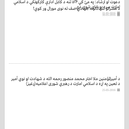
دعوت او ارشاد: په مئ کي ۵۲۶ تنه د کابل ادارې کارکونکي د اسلامي
امارت سره یو ځای شوي دي
د مشرانو شهادتونه جهادي صف ته نوی مورال ور کوي!
31-05-2016
30-05-2016
د أمیرالمؤمنین ملا اختر محمد منصور رحمه الله د شهادت او نوي أمیر
د تعین په اړه د اسلامي امارت د رهبري شوری اعلامیه(ږغیز)
25-05-2016