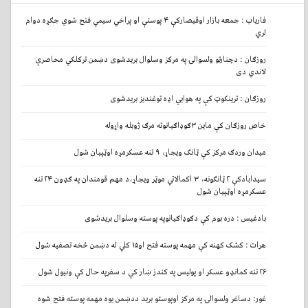
فاریاب : جمعه بازار اوقیصارکې ۴ پوستې او پراخي سیمي فتح شوي جګړه دوام
لري
روزګان : دچنارتو ولسوالۍ په مرکز وسلوال بریدشوی دښمن ترکلکي محاصرې
لاندي دی
روزګان : ترینکوټ کې په هوایي اډه توغندیز بریدشوی
خاص روزګان کې ماین ۳ګوډاګیانوته مرګ ژوبله واړوله
میدان وردګ مرکز کې ټانګ ویجاړ، ۹ تنه عسکرمړه اوټپیان شول
سیدابادکې ۲ ټانګونه، ۳ اکمالاتي موټر ویجاړ،د مهم قومندان په ګډون ۲۴ تنه
عسکرمړه اوټپیان شول
بادغیس : دره بوم کې دګوډاګیانوپه پوسته وسلوال بریدشوی
هرات : کشک کهنه کې مهمه پوسته فتح او۱۵ کلي له دښمن څخه تصفیه شول
۲۶ تنه کمانډو عسکر او پولیس په کندز ښار کې د سفرپه حال کې ونیول شول
غور: دساغر ولسوالۍ په مرکز اوپوستو برید ددښمن یوه مهمه پوسته فتح شوه