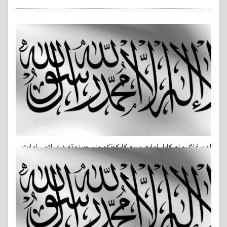
له یرغلګرو او کابل ادارې سره کارکونکو منسوبینو ته د اسلامي امارت
بلنه
21-05-2016