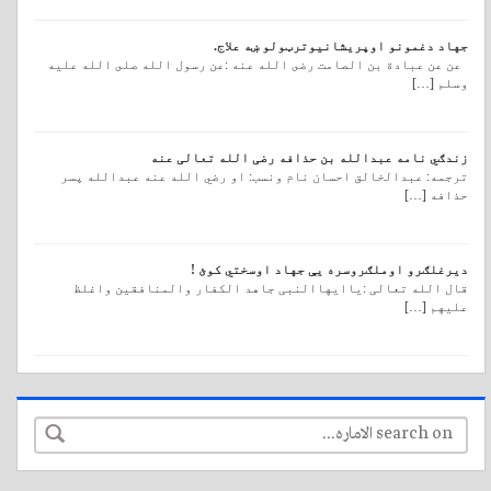
جهاد دغمونو اوپريشانيوترټولو ښه علاج.
عن عن عبادة بن الصامت رضى الله عنه :عن رسول الله صلى الله عليه
وسلم […]
زندګي نامه عبدالله بن حذافه رضی الله تعالی عنه
ترجمه: عبدالخالق احسان نام ونسب: او رضي الله عنه عبدالله پسر
حذافه […]
دیرغلګرو اوملګروسره يې جهاد اوسختي کوئ !
قال الله تعالی :یاایهاالنبی جاهد الکفار والمنافقین واغلظ
علیهم […]