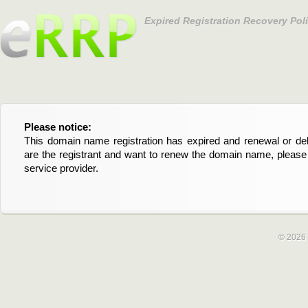
Expired Registration Recovery Pol
Please notice:
Bitte beachten Sie:
This domain name registration has expired and renewal or dele
Diese Domainregistrierung ist abgelaufen und die Verläng
are the registrant and want to renew the domain name, please 
Domain stehen an. Wenn Sie der Registrant sind und di
service provider.
verlängern möchten, kontaktieren Sie bitte Ihren Service-Provid
© 2026