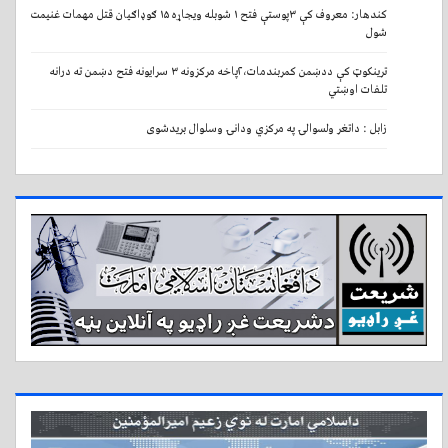
کندهار: معروف کې ۳پوستې فتح ۱ شوبله ویجاړه ۱۵ ګوډاګیان قتل مهمات غنیمت
شول
ترینکوټ کې ددښمن کمربندمات،۲پاخه مرکزونه ۳ سرایونه فتح دښمن ته درانه
تلفات اوښتي
زابل : داتغر ولسوالۍ په مرکزي ودانۍ وسلوال بریدشوی