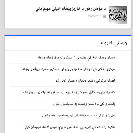
د مؤمن رهبر داختریز پیغام ځینې مهم ټکي
19-09-2016
ورستي خبرونه
میدان وردګ: نرخ کې چاودني ۴ عسکرو ته مرګ ژوبله واړوله
مرکزي بغلان کې ۲ ټانګونه، ۱ رینجر ویجاړ، عسکرو ته مرګ ژوبله واوښته
لغمان مرکزکې ر ینجر ویجاړ، ۱ عسکر ژوبل شو
کندزښار اړوند کابل بندر کې ټانګ ویجاړ، عسکرو ته مرګ ژوبله واوښته
پلخمري کې د دښمن بریدونه په شاوتمبول شول
غزني: واغزکې په امنیه قومندانۍ او پوسته بریدونه وشول
ننګرهار: کامه کې امریکایي اشغالګرو د یوې کورنۍ ۴ تنه شهیدان کړل