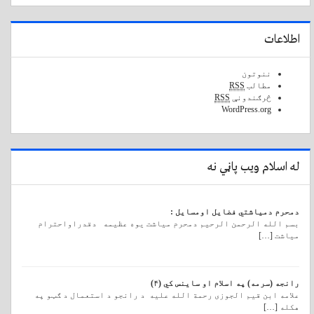
اطلاعات
ننوتون
مطالب
RSS
څرګندونې
RSS
WordPress.org
له اسلام ویب پاڼي نه
دمحرم دمیاشتي فضایل اومسایل :
بسم الله الرحمن الرحیم دمحرم میاشت یوه عظیمه دقدراواحترام
میاشت […]
رانجه (سرمه) په اسلام او ساینس کي (۴)
علامه ابن قیم الجوزی رحمة الله علیه د رانجو د استعمال د ګټو په
هکله […]