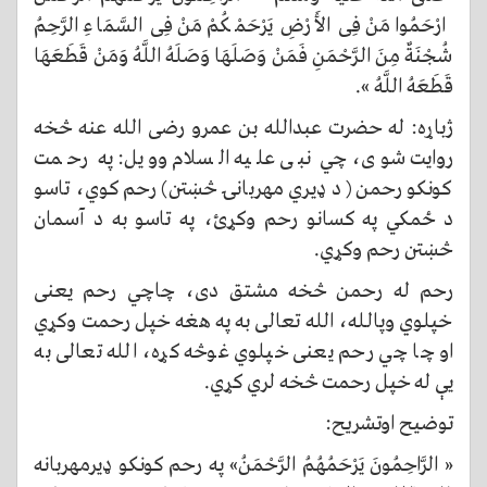
ارْحَمُوا مَنْ فِى الأَرْضِ يَرْحَمْكُمْ مَنْ فِى السَّمَاءِ الرَّحِمُ
شُجْنَةٌ مِنَ الرَّحْمَنِ فَمَنْ وَصَلَهَا وَصَلَهُ اللَّهُ وَمَنْ قَطَعَهَا
قَطَعَهُ اللَّهُ ».
ژباړه: له حضرت عبدالله بن عمرو رضی الله عنه څخه
روایت شوی، چي نبی علیه السلام وویل: په رحمت
کونکو رحمن ( د ډيري مهربانۍ څښتن) رحم کوي، تاسو
د ځمکي په کسانو رحم وکړئ، په تاسو به د آسمان
څښتن رحم وکړي.
رحم له رحمن څخه مشتق دی، چاچي رحم يعنی
خپلوي وپالـله، الله تعالی به په هغه خپل رحمت وکړي
او چا چي رحم يعنی خپلوي غوڅه کړه، الله تعالی به
یې له خپل رحمت څخه لري کړي.
توضيح اوتشريح:
« الرَّاحِمُونَ يَرْحَمُهُمُ الرَّحْمَنُ» په رحم کونکو ډیرمهربانه