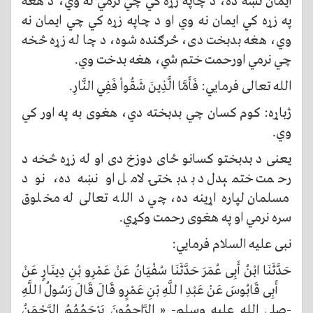
ایمان نښه ده، د چاپه زړه کي چي نرمي نه وي، د هغه
په زړه کي ايمان نه وي او د چاپه زړه کي چي ايمان نه
وي، هغه بدبخت دی، څرګنده شوه، د چا له زړه څخه
چي نرمي اورحمت ختم شي، هغه بدخت وي.
الله تعالی فرمايي: فَأَمَّا الَّذِينَ شَقُواْ فَفِي النَّارِ.
ژباړه: کوم کسان چي بدبخته دي، هغوی به په اور کي
وي.
يعنی د بدبختو کسانو ځای دوزخ دی او له زړه څخه د
رحمت ختمېدل د بدبختۍ لامل او نښه ده، نو د
مسلمان لپاره اړینه ده، چي د الله تعالی له مخلوق
سره نرمي او په هغوی رحمت وکړي.
نبی عليه السلام فرمايي:
حَدَّثَنَا ابْنُ أَبِى عُمَرَ حَدَّثَنَا سُفْيَانُ عَنْ عَمْرِو بْنِ دِينَارٍ عَنْ
أَبِى قَابُوسَ عَنْ عَبْدِ اللَّهِ بْنِ عَمْرٍو قَالَ قَالَ رَسُولُ اللَّهِ
-صلى الله عليه وسلم- « الرَّاحِمُونَ يَرْحَمُهُمُ الرَّحْمَنُ