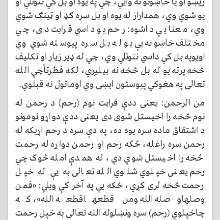
ريښو او يا خاښونو ته وايي، چي په يوه او بل کي ننوتلي او
يو شوي وي، همداراز له یوه او بل سره ګډ او ټينګ شوي
وي، معنا یې داشوه: رحم یو داسي قرابت دی، چي
مختلف خاښونه یې يو له بل سره پيوسته شوي وي
اويوپه بل کي داسي ننوتلي وي، چي له ډیر زيار او تکليف
څخه پرته يو له بل څخه نه بيليږي، لکه فطرتاًچي الله
تعالی په هغوکي پيوستون ايښی وي اوماتول نه قبلوي.
من الرحمن: یعنی ددې قرابت نوم (رحم) د رحمن له
نوم څخه را اخيستل شوی دی يعنی ددې دواړو نومونو
د اشتقاق ماده سره يوه ده، په دې سره د رحم اړيکه له
رحمن سره راغله، ځکه رحم او رحمن دواړه له رحمت
څخه را اخيستل شوي دي، له همدې امله څوک چي
رحم یعنی خپلوي شلوي الله تعالی به یې له خپل
رحمت څخه لری کړي، ځکه یې په آخر کې ویلي: «فمن
وصلهاوصله الله ومن قطعهاقطعه الله»، که
چاخپلوي (رحم) سره ونښلوله الله تعالی به خپل رحمت