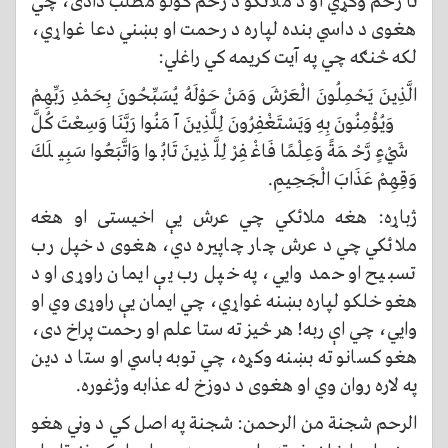
تا رحم وکړي او د ملائکو د رحم کولو مطلب دادی، چي
هغوی د داسي بنده لپاره د رحمت او بښني دعا غواړي،
لکه څنګه چي په آيت کریمه کي راغلي:
الَّذِينَ يَحْمِلُونَ الْعَرْشَ وَمَنْ حَوْلَهُ يُسَبِّحُونَ بِحَمْدِ رَبِّهِمْ
وَيُؤْمِنُونَ بِهِ وَيَسْتَغْفِرُونَ لِلَّذِينَ آمَنُوا رَبَّنَا وَسِعْتَ كُلَّ
شَيْءٍ رَّحْمَةً وَعِلْمًا فَاغْفِرْ لِلَّذِينَ تَابُوا وَاتَّبَعُوا سَبِيلَكَ
وَقِهِمْ عَذَابَ الْجَحِيمِ.
ژباړه: هغه ملائکي چي عرش یې اخیستی او هغه
ملائکي چي د عرش چار چاپيره دي، هغوی د خپل رب
تسبیح او حمد وايي، په خپل رب يې ایمان راوړی او د
هغو خلکو لپاره بښنه غواړي، چي ایمان یې راوړی وي او
وايي، چي اې ربه! هر څیز ته ستا علم او رحمت پراخ دی،
هغو کسانو ته بښنه وکړه، چي توبه باسي او ستا د دین
په لاره روان وي او هغوی د دوزخ له عذابه وژغوره.
الرحم شجنة من الرحمن: شجنة په اصل کي د وني هغو