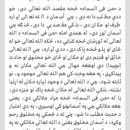
د «من فی السماء» څخه مقصد الله تعالی دی، خو
ددې مطلب دانه دی، چي آسمان د الله تعالی لپاره
ظرف او مکان دی، بلکې مقصد یې دادی، څنګه چي
آسمان لوړ دی، له همدې امله «من فی السماء» د الله
تعالی له لوړشان څخه کنايي ده، ځکه الله تعالی خو له
ځای او پلو څخه پاک دی، ددې لپاره، چي الله تعالی
خالق او قديم دی او مکان او ځای خو مخلوق او حادث
(نوپیدا) دي اوهغه مهال چي الله تعالی مکان نه و
پیداکړی، په هغه وخت کي هم الله تعالی موجود و، نو
ثابته شوه، چي د الله تعالی د وجود لپاره مکان ته اړتیا
نشته، بلکې الله تعالی له مکان څخه پاک او منزه دی،
يا له «من فی السماء» څخه مراد ملائکي دي، يعنی
هغه ملائکي چي په آسمانونو کي اوسيږي، په دې اعتبار
د حدیث مطلب دا شو، چي ته د ځمکي په مخلوق رحم
وکړه، د آسمان مخلوق يعنی د الله تعالی ملائکي به په