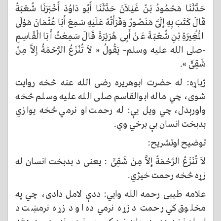
حَدَّثَنَا مَحْمُودُ بْنُ غَيْلاَنَ حَدَّثَنَا أَبُو دَاوُدَ أَخْبَرَنَا شُعْبَةُ
قَالَ كَتَبَ بِهِ إِلَىَّ مَنْصُورٌ وَقَرَأْتُهُ عَلَيْهِ سَمِعَ أَبَا عُثْمَانَ مَوْلَى
الْمُغِيرَةِ بْنِ شُعْبَةَ عَنْ أَبِى هُرَيْرَةَ قَالَ سَمِعْتُ أَبَا الْقَاسِمِ
-صلى الله عليه وسلم- يَقُولُ « لاَ تُنْزَعُ الرَّحْمَةُ إِلاَّ مِنْ
شَقِىٍّ ».
ژباړه: له حضرت ابوهريره رضی الله عنه څخه روایت
شوی، چي ماله ابوالقاسم صلی الله عليه وسلم څخه
واورېدل، چي ویل یې: له رحمت او نرمي څخه یوازي
بدبخت انسان بې برخي وي.
توضيح اوتشريح:
لاَ تُنْزَعُ الرَّحْمَةُ إِلاَّ مِنْ شَقِىٍّ : يعنی د بدبخت انسان له
زړه څخه رحمت خيژي.
علامه طيبی رحمه الله وايي: ددې لامل دادی، چي په
مخلوق کي رحمت د زړه نرمي ده او د زړه نرمښت د