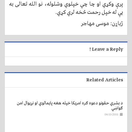
پرې وکړي او چا چي خپلوي وشلوله، نو الله تعالی به
یې له خپل رحمت څخه لري کړي.
ژباړن: موسی مهاجر
Leave a Reply !
Related Articles
د بشري حقونو دعوه ګره امریکا خپله هغه پايمالوي او نړیوال امن
ګواښي
04-10-2016