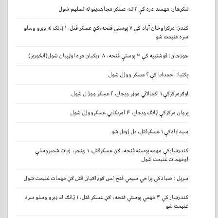
ننګرهار: مهمند دره کې ۲ تنه عسکر مجاهدینو ته تسلیم شول
کندز: مرکزاوخان آباد کې ۷ پوستې فتحه،ګڼ عسکر قتل، ۱ ټانګ له ډیرو وسلو
سره غنیمت شو
جوزجان: قوشتیپه کې ۳ پوستې فتحه، ۸ اربکیان مړه اوټپیان شول(انځوریز)
پکتیا: احمدابا کې ۲ عسکر ووژل شول
لوګرمرکزکې ۱ اکمالاتي موټر ویجاړ، ۲ عسکر ووژ ل شول
پروان مرکزکې ټانګ ویجاړ، ۴ امریکايي عسکرووژل شول
سیدابادکې ۱ عسکرقتل، بل ژوبل شو
کندزښارکې مهمه پوسته فتحه، ګڼ عسکرقتل، ۱ رینجر، زیات شمیروسلې
اومهمات غنیمت شول
سرپل : صیادکې پراخي سیمي فتح لس ګوډاګيان قتل ګڼ مهمات غنیمت شول
کندزښار کې ۴ مهمي پوستې فتحه، ګڼ عسکر قتل، ۱ ټانګ له ډیرو وسلو سره
غنیمت شو