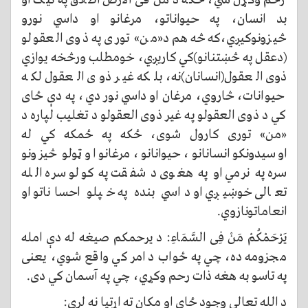
رحم وکړل شي، ځکه د من فی الارض اطلاق په نيک او
بد انسان، په حيواناتو، مرغانو او داسي نورو
څیزونوکيږي،که څه هم د«من» توری په ذوی العقولو
(دعقل په څښتنانو)کي کاريږي، خومطلب ورڅخه يوازي
ذوی العقول(انسانان)نه، بلکه غیر ذوی العقول لکه
حيوانات، څاروي، مرغان او داسي نور دي، په دې ځای
کي د ذوی العقولو په غیر ذوی العقولو د تغليب لپاره د
«من» توری کارول شوی، ځکه په ځمکه کي له
اوسیدونکو انسانانو، حيوانانو، مرغانو او ټولو څیزونو
سره په نرمي او په هغوی د شفقت په کولو سره الله
تعالی خوښيږي او داسي بنده په خپلو احساناتو او
انعاماتونازوي.
يَرْحَمْكُمْ مَنْ فِى السَّمَاءِ: د يرحمکم صيغه له دې امله
مجزومه ده، چي په ځواب د امر کي واقع شوي، يعنی
په تاسو به هغه ذات رحم وکړي، چي په آسمان کي دی.
د الله تعالی وجود ځای او مکان ته اړتيا نه لري: