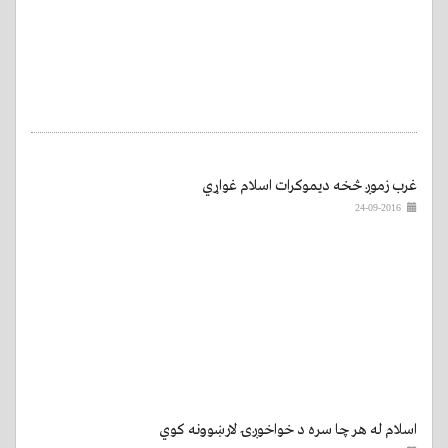
غرب زموږ څخه ديموکرات اسلام غواړي
24-09-2016
اسلام له هر چا سره د خواخوږۍ لارښوونه کوي