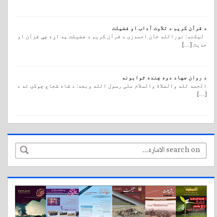
د قرآن کریم د تلاوت آداب او فضیلت
لیکنه: نورالله خان احمدزی د قرآن کريم د فضيلت په اړه چې قرآن او
حديث […]
د روان جهاد دوه چنده ثوابونه
الحمد لله والصلاة والسلام علی رسول الله وبعد: د شاه شجاع چوکۍ ته د
[…]