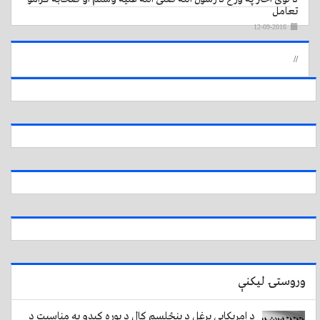
تعامل
12-09-2016
//
وروستۍ لیکنې
د امریکایي یرغل د پنځلسم کال د پوره کیدو په مناسبت د