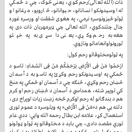
ذات (الله تعالی)رحم کوي، يعنی څوک، چي د ځمکي
له اوسيدونکو انسانانو، حيوانانو، څارويو، مرغانو او
ټولو څیزونوسره نرمي، په هغوی شفقت او ورسره غوره
چال چلندکوي، الله تعالی چي ډیرمهربان ذات دی په
هغه به رحم وکړي، يعنی دا سړی به په خپلو
لورونواوانعاماتو ونازوي.
په ټولومخلوقاتو رحم کول:
ارْحَمُوا مَنْ فِى الأَرْضِ يَرْحَمْكُمْ مَنْ فِى السَّمَاءِ: تاسو د
ځمکي په اوسيدونکو رحم وکړئ په تاسو به د آسمان
څښتن رحم وکړي، څنګه چي د آسمان او ځمکي په منځ
کي توپیر شته، همداسي د آسمان د څښتن رحم او کرم
هم د بندګانو له رحم اوکرم څخه زښت زيات اوپراخ دی،
دلته یې هم د«مَنْ فِى الأَرْضِ» په ویلوسره د عموم توری
استعمال کړ، علامه ابن بطال رحمه الله وايي: ددې عام
توري مقصد دادی، چي بايد د مخلوقاتو په ټولو ډولونو