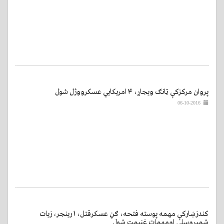
پروان مرکزکې ټانګ ویجاړ، ۴ امریکايي عسکرووژل شول
06-10-2016
کندزښارکې مهمه پوسته فتحه، ګڼ عسکرقتل، ۱ رینجر، زیات
شمیروسلې اومهمات غنیمت شول