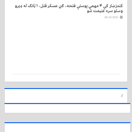
کندزښار کې ۴ مهمي پوستې فتحه، ګڼ عسکر قتل، ۱ ټانګ له ډیرو
وسلو سره غنیمت شو
06-10-2016
//