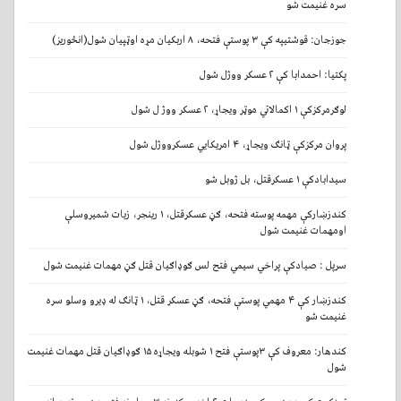
سره غنیمت شو
جوزجان: قوشتیپه کې ۳ پوستې فتحه، ۸ اربکیان مړه اوټپیان شول(انځوریز)
پکتیا: احمدابا کې ۲ عسکر ووژل شول
لوګرمرکزکې ۱ اکمالاتي موټر ویجاړ، ۲ عسکر ووژ ل شول
پروان مرکزکې ټانګ ویجاړ، ۴ امریکايي عسکرووژل شول
سیدابادکې ۱ عسکرقتل، بل ژوبل شو
کندزښارکې مهمه پوسته فتحه، ګڼ عسکرقتل، ۱ رینجر، زیات شمیروسلې
اومهمات غنیمت شول
سرپل : صیادکې پراخي سیمي فتح لس ګوډاګيان قتل ګڼ مهمات غنیمت شول
کندزښار کې ۴ مهمي پوستې فتحه، ګڼ عسکر قتل، ۱ ټانګ له ډیرو وسلو سره
غنیمت شو
کندهار: معروف کې ۳پوستې فتح ۱ شوبله ویجاړه ۱۵ ګوډاګیان قتل مهمات غنیمت
شول