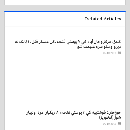
Related Articles
کندز: مرکزاوخان آباد کې ۷ پوستې فتحه،ګڼ عسکر قتل، ۱ ټانګ له
ډیرو وسلو سره غنیمت شو
06-10-2016
جوزجان: قوشتیپه کې ۳ پوستې فتحه، ۸ اربکیان مړه اوټپیان
شول(انځوریز)
06-10-2016