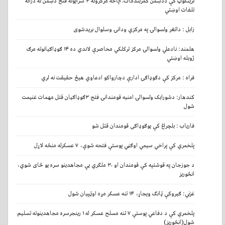
ترینکوټ کې ددښمن کمربندمات،۲پاخه مرکزونه ۳ سرایونه فتح دښمن ته درانه
تلفات اوښتي
زابل : داتغر ولسوالۍ په مرکزي ودانۍ وسلوال بریدشوی
هلمند: نادعلي ولسوالۍ مرکز ترکلکي محاصرې لاندي ده ۱۴ ګوډاګیانوته مرګ
ژوبله اوښتي
فراه : مرکز کې دګوډاګۍ ادارې دچارواکو ادعاوي هیڅ حقیقت نه لري
کندهار: دشورابک ولسوالۍ امنیه قومندانۍ فتح ۳ګوډاګیان قتل مهمات غنیمت
شول
فاریاب : بلچراغ کې یوګوډاګی قومندان قتل شو
پلخمري کې پراخي سیمي اوګڼي پوستې فتحه شوې، ۷ عسکرله منځه لاړل
د جوزجان په قوشتپه کې قومندان او ۳۰ ملګري يې مجاهدينو سره يو ځای شوي،
انځوريز
غزني: ګیروکې ټانګ ویجاړ، ۱۴ تنه عسکر مړه اوټپیان شول
پلخمري کې د دفاعي پوستې ۷ تنه مسلح عسکر له ۱ رینجرسره مجاهدینوته تسلیم
شول(انځوریز)