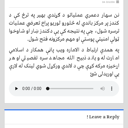
04-10-2016
نن سهار دعمري عملیاتو د ګړندي بهیر په ترځ کې د
کندز پر مرکز باندي له څلورو لوریو پراخ تعرضي عملیات
ترسره شول، چې په نتیجه کې یې دکندز ښار او شاوخوا
ټولې امنیتي پوستې او مهم مرکزونه فتح شول.
په همدې ارتباط د الاماره ویب پاڼې همکار د اسلامي
امارت له ویاند ذبیح الله مجاهد سره تفصیلي او هر
اړخیزه مرکه کړې چې د لاندي ورکړل شوي لینک له لارې
یې اوریدلی شئ
Leave a Reply !