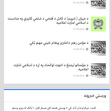
01-10-2016
د میزان ( شپږم) د کابل د فتحې د شلمې کلیزې په مناسبت
د اسلامي امارت اعلامیه
27-09-2016
د مؤمن رهبر داختریز پیغام ځینې مهم ټکي
19-09-2016
د مؤمنانو ترمنځ د اخوت اواتحاد په اړه د اسلامي امارت
اعلامیه
11-09-2016
ورستي خبرونه
کندز: مرکزاوخان آباد کې ۷ پوستې فتحه،ګڼ عسکر قتل، ۱ ټانګ له ډیرو وسلو