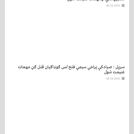
06-10-2016
سرپل : صیادکې پراخي سیمي فتح لس ګوډاګيان قتل ګڼ مهمات
غنیمت شول
06-10-2016