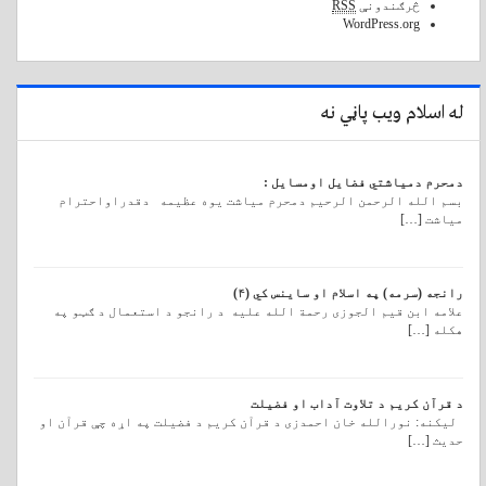
څرګندونې
RSS
WordPress.org
له اسلام ویب پاڼي نه
دمحرم دمیاشتي فضایل اومسایل :
بسم الله الرحمن الرحیم دمحرم میاشت یوه عظیمه دقدراواحترام
میاشت […]
رانجه (سرمه) په اسلام او ساینس کي (۴)
علامه ابن قیم الجوزی رحمة الله علیه د رانجو د استعمال د ګټو په
هکله […]
د قرآن کریم د تلاوت آداب او فضیلت
لیکنه: نورالله خان احمدزی د قرآن کريم د فضيلت په اړه چې قرآن او
حديث […]