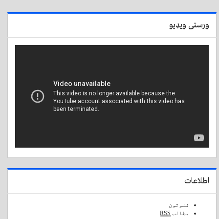
ورستی ویډیو
اطلاعات
ننوتون
مطالب
RSS