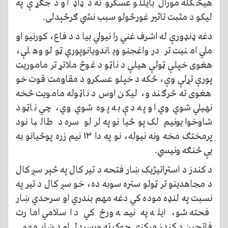
هيڅکله مورال بايللو عسکرو ته د ډاډ او د جګړې په
لیکو د مثبت تاثير غورځولو سبب نشي ګرځېدلی.
دغه ډنډورې له اشرف غني را نيولي بیا د د فاع، کورنیو او
ملي امنیت تر درواغجنو ویاندویانوپوري ټولو وهلې،
هغوی خپلې ټولې هيلې د ناټو د غوڅ ملاتړ تر ماموریت
پورې تړلې وې، ځکه د خپلو عسکرو د مقاومت قوت خو
هغوی ته څرګند و، لیکن اوس د ناټوله مامویت څخه
نهيلي شوي وي او په دې به پوه شوي وي، چي ناټود
شاوخوا یونیم لک پوځیانو په لرلو سره د طالبانود
پرمختګ مخه ونه نیوله، نو په دا ۱۳ نیم زره پوځیانو به
یې څنګه ونیسي.
د کندز د استراتيژيک ښار فتحه د تیر کال په څېر سږ کال
د مجاهدینو تر ټولو ستره سوبه ده، خو سږ کال د تیر په
نسبت په لنډه موده کي دغه مهم بندري او سرحدي ښار
فحته شو، ايله په نیمه ورځ کي د اسلامي امارت
فاتحین د کندز مرکزي چوک ته ورسېدل او د ښار مهمې