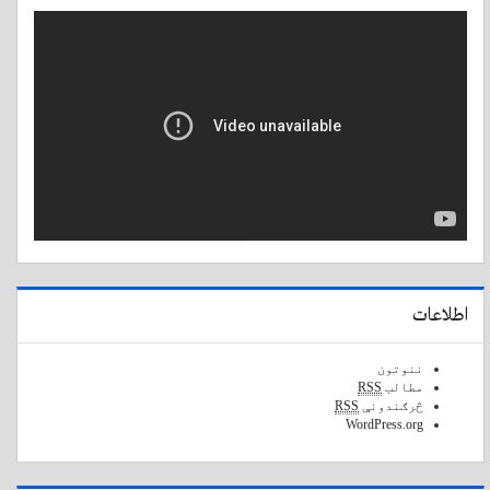
اطلاعات
ننوتون
مطالب
RSS
څرګندونې
RSS
WordPress.org