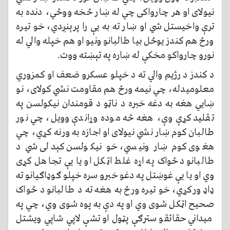
نیولای او هر چارواکی چي له ښار څخه ووځي، دنده به
ترې واخيستل شي او ښار ته به یې را پرېنږدي، خو تیره
ورځ هم کندز یوځل بیا طالبانو ونیو او هم خپله والي له
نورو چارواکو مخکې له ښاره په تېښته ووت.
د کندز د رژیم والي ته د خپلو عسکرو ضعف او کمزوري
معلوميدله، چي نیمه ورځ هم مقاومت نشي کولای، نو
ښايي هغه به دغه خبره د ناټو د قومندان نيکولسن په
تقلید کړې وې، هغه څه موده وړاندې وویل، چي نور
طالبان کوم ښار نشي نيولای او اجازه به ورنه کړي، چي
هغوی کوم ښار ونیسي، خو نيکولسن کېدلی شي د
طالبانو د ځواک په اړه غلط اټکل او یا يې تجاهل کړی
وي او یا يې غوښتل په دغو خبرو سره خپلو ګوډاګیانو ته
ډاډ ورکړي، خو تیره ورځ به هغه ته د طالبانو د ځواک
صحيح اټکل شوی وي او په دې به پوه شوی وي، چي په
میداني حقائقو سترګې پټول او تشې لاپي شاپي ويشتل