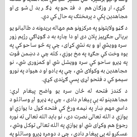
کړې، اروزګان هم د فتحو په ډګر بدل شوی او
مجاهدين پکې د پرمختګ په حال کي دي.
د ګڼو ولایتونو په مرکزونو هم مهاله بریدونه د طالبانو یو
بريالی جګړييز پلان دی او دا چاره به د ګوډاګي رژيم زور
سره وویشي او و به نشي کړای، چي په څو ساحو کي په
يوه وخت کي جګړه په مخ بوزي، کله چي د دښمن قوت
په ډیرو ساحو کي سره وويشل شي او کمزوری شي، نو
مجاهدین به وکولای شي، چي په يادو او د هیواد په نورو
سیمو کي د فتحو لړۍ پسې ګړندۍ کړي.
د کندز فتحه له ځان سره یو واضح پيغام لري:
مجاهدینو ته یې پيغام دادی، چي په ډیرو لږ وسائلو د
داسي مهم ښار په نیمه ورځ کي فتحه کول دا یوازي او
یوازي د الله تعالی نصرت دی، نو باید الله تعالی ته نوره
رجوع هم وکړای شي او یوازي په الله تعالی توکل وشي،
عسکرو ته یې پيغام دادی، چي د دومره ډیرو وسائلو په