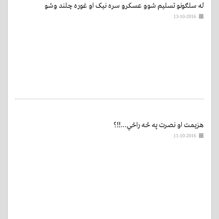
له سلګونو تسلیم شوو عسکرو سره نیک او غوره چلند وشو
13-10-2016
هزیمت او نصرت په څه راځي…!!؟
11-10-2016