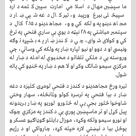
ماسپښين مهال د اسلامي امارت سپين کلمه داره
سپيڅلی بیرغ ورپيدو، تیر کال دغه شپې ښار د
مجاهدینو په ولکه کي وو، مجاهدینو د ۲۰۱۵ کال د
سپتمبر میاشتي په ۲۸ نېټه د یوې بې سارې فتحې په ترڅ
کي وکولای شوای، چي د کندز ښار په بشپړه توګه
ونیسي او د دوو او نیو لپاره ښار په ولکه کي وساتي، چي
وروسته يې د ملکي تلفاتو د مخنیوي له امله د ښار له
مرکزي سیمو شاتګ وکړ او لا هم د ښار په څنډو کي پاته
شول.
تیره ورځ مجاهدینو د کندز د فتحې لومړۍ کليزه د دغه
ښار د بیا فتحې په ترسره کولو ولمانځله، سهار وختي
شاوخوا څلور بجې يې له څلورو لوریو په ښار بریدونه
پيل کړل او تر ماسپښين پوري یې د کندز په مزکزي چوک
او نورو سیمو ولکه وکړه، مورال بايللو ګوډاګيو عسکر و
یوځل بیا د تيښتي لاره خپله کړه، چارواکي او د رژیم