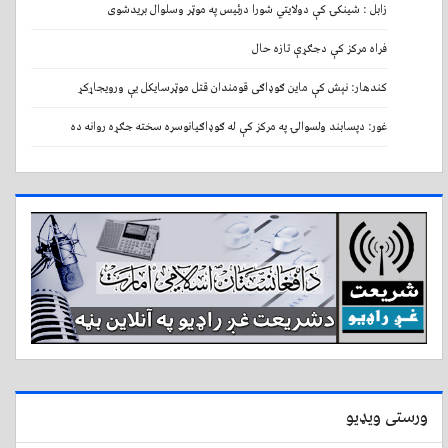
زابل : شینکۍ کې دولایتي شورا درئیس په موټر وسلوال بریدشوی
فراه مرکز کې دجګړې تازه حال
کندهار: نېش کې ماین ګوډاګی قومندان قتل موټرسایکل یې ورویجاړکړ
غور: دپسابند ولسوالۍ په مرکز کې له ګوډاګیانوسره سخته جګړه روانه ده
ورستی ویډیو