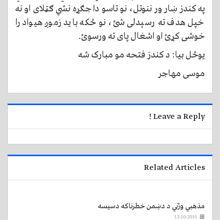
په کندز ښار ور ننوتل، نو تاسو دا جګړه نشي ګټلای او نه
خپل هدف ته رسېدلی شئ، نو ځکه باید زموږ هیواد را
خوشی کړئ او اشغال پای ته ورسوئ.
یوځل بیا: د کندز فتحه مو مبارک شه
موسی مهاجر
Leave a Reply !
Related Articles
مذهبي وژني د دښمن خطرناکه دسیسه
13-10-2016