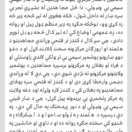
سیمي یې ونیولې، دا ځل مجاهدین له بشپړې تجربې
سره ښار ته داخل شول، ځکه هغوی له تیر څخه ډیر څه
زه کړي وو، نوځکه جګړه په ډیر منظم ډول پيل او روانه
ده، په عمومي اوضاع کي له تیر کال څخه یو بل توپير
دادی، چي سږ کال د کندز تر فتحې وړاندې مجاهدینو د
هلمند او اروزګان مرکزونه سخت کلابند کړل او د دغو
دوو ښارونو یوشمېر سيمي یې تر ولکې لاندې راوستلې او
د فراه او بغلان په مرکزونو برسېره مجاهدین د یوشمېر
ولایتونو مرکزونو ته نژدې شوي دي، چي دې لا له وړاندې
دښمن وارخطا کړی دی او د کندز له فتحې سره یوځای
مجاهدینو په بغلان کي د کندز لاره وتړله اود دغه ولایت
په مرکز پلخمري يې بریدونه پيل کړل، چي د ښار ځیني
سيمي يې ونیولې او د نور پرمختګ په حال کي دي، په
دې برسېره د هلمند په ټولو ساحو او د لښکرګاه په
څنډو کي سخته جګړه روانه ده او د ناوې او خانشین په
ولسوالیو برسېره ګڼ شمېر سیمي مجاهدینو فتحه