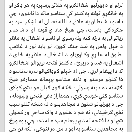
لرلو او د بهرنیو اشغالګرو په ملاتړ برسېره په هر ډګر او
په ځانګړې توګه په کندز کي ستاسو ماته دا ثابتوي، چي
تاسو د شیطان په ملاتړ د الله تعالی له لښکر سره په
جګړه کي یاست، چي هیڅ مادي قوت او د شمېر
زیاتوالی به درته ګټه ونه رسوي او تاسو د اشغال په ملاتړ
د خپل ولس په ضد جنګ کوئ، نو باید نور د غلامۍ
طوق له غاړې وکاږئ او د اشغال د ملاتړ په ځای د
اشغال په ضد و دريږئ، د کندز فتحه نړیوالو اشغالګرو
ته دا پيغام لري، چي له خپلو ګوډاګیانو سره ستاسو د
۱۵ کلونو مرستو او دلته ستاسو پرېمانه مصارفو هيڅ
ګټه نه ده درته رسولې، ځکه ګوډاګیان مو نشي کولای
ستاسو ګټې خوندي کړي، همداراز دغې فتحې وښودله،
چي د بهرنیانو شتون د مجاهدینو د له منځه تللو سبب
نشي ګرځېدلی، نه هم د هغوی د واک ساحې ور کمولی
شي او دا فتحه له دې پيغام سره مله ده، چي یوه ورځ
به مجاهدین ستاسو په اډو داسي در ننوځي، لکه نن چي