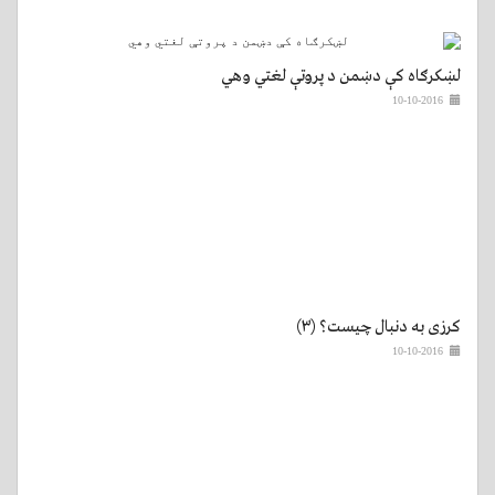
لښکرګاه کې دښمن د پروتې لغتي وهي
10-10-2016
کرزی به دنبال چیست؟ (۳)
10-10-2016