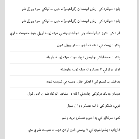
بلخ: شولګره کې اربکی قومندان (ابراهیم)له خپل ساتونکي سره ووژل شو
بلخ: شولګره کې اربکی قومندان (ابراهیم)له خپل ساتونکي سره ووژل شو
فراه کې دګوډاګیانوادعاء چې مجاهدینوته یې مرګ ژوبله اړولي هیڅ حقیقت نه لري
پکتیا: زرمت کې ۲ تنه کمانډو عسکر ووژل شول
پکتیا: احمداباکې چاودني ۲ پولیسو ته مرګ ژوبله واړوله
لوګر مرکزکې ۳ عسکرو ته مرګ ژوبله واوښته
بدخشان: کشم کې ۱ اربکی قتل، وسله یې غنیمت شوه
میدان وردګ مرکزکې چاودني ۲ تنه د استخباراتو کارمندان ژوبل کړل
غزني: شلګر کې ۵ تنه عسکر ووژ ل شول
کنړ: سرکاڼو کې په اجیرو عسکرو برید وشو
فاریاب : پشتونکوټ کې ۷ پوستې فتح اوګڼ مهمات غنیمت شوي دي