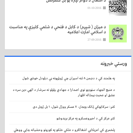
د اشغال د دوام لپاره یو بل کنفرانس
01-10-2016
د میزان ( شپږم) د کابل د فتحې د شلمې کلیزې په مناسبت
د اسلامي امارت اعلامیه
27-09-2016
ورستي خبرونه
په هلمند کې د دښمن ۸ تنه اسیران چې ژورټپونه یې درلودل خوشي شول
د منبع الجهاد سټوډیو نوی اصدار! د جهادي ولولو نه سرشار د الهي دین سره د
عشق او محبت بیمثاله اظهار
کنړ: سرکاڼوکې ټانګ ویجاړ، ۷ عسکر ووژل شول، ۱ بل ژوبل دی
کنړ مرکز کې د اجیروعسکرو په مرکز بریدوشو
پلخمري کې امریکایي اشغالګرو د ملکي خلکو په کورونو وحشیانه چاپې ووهلي