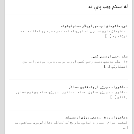
له اسلام ویب پاڼي نه
نوي ماشومان اودموراوپلار مسئولیتونه
ماشومان دلوی خدای ج له لوري له نعمت سره سره یو امانت هم ده .
نوځکه په […]
صله رحمې اودهغې ګټې :
م \ اعظم صدیقي دصله رحمي ګټې اوزیانونه : ډیرې مودې راباندي
انتظارکي […]
دعاشوراء دورځې اړوندفقهي مسائل
دعاشوراء دورځي مسايل : مسله : دعاشورا دورځي مسله چي کوم فضایل
راغلي […]
دعاشوراء ورځ اودهغې روژي اوفضیلت
ليکنه: عزام افغان د اسلامي تاریخ له لحاظه دکال لومړۍ میاشتي ته
[…]