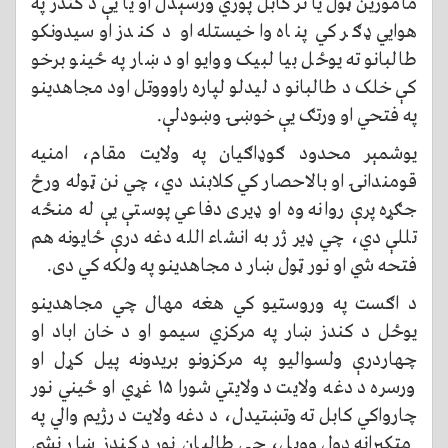
مامورین ټول یا تر کابل پوري ورسېدل او یا يې د کندز په
هوايي ډګر کي پناه واخيستله او د کندز اوسیدونکو
طالبانو ته یوځل بیا لبيک ووایو او د ښار په ځینو برخو
کې خلک د طالبانو د ليدلو لپاره راوووتل اود مجاهدینو
په فتحي او ورتګ يې خوښۍ وښودلې.
یوشمېر محدود ګوډاګیان په ولایت مقام، امنیه
قومندانۍ او بالاحصار کي کلابند دي، چي نن ټوله ورځ
جګړه پرې روانه وه او ډیری دفاعي پوستې يې له منځه
تللې دي، چي ډیر ژر به انشاء الله دغه درې ځایونه هم
فتحه شي او نور ټول ښار د مجاهدینو په ولکه کي دی.
د اګست په وروستیو کي هغه مهال چي مجاهدینو
یوځل د کندز ښار په مرکزي سیمو او د خان اباد او
چهاردرې ولسوالیو په مرکزونو بریدونه پيل کړل او
ورسره د دغه ولایت د ولایتي شورا ۱۵ غړي او ځیني نور
چارواکي کابل ته وتښتیدل، د دغه ولایت د رژیم والي په
متکبرانه ډول وویل، چي طالبان نور د کندز ښار نشي