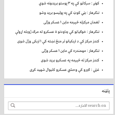
کونړ : سرکاڼو کې په ۳ پوستو بريدونه شوي
ننګرهار : بټي کوټ کې په پوليسو بريد وشو
لغمان مرکزته څېرمه ماين ۱ عسکر وژلی
ننګرهار : خوګياڼو کې چاودنو ۵ عسکرو ته مرګ ژوبله اړولې
کندز مرکز کې د اربکيانو تر منځ نښته کې ۱ اربکی وژل شوی
ننګرهار : مهمندره کې ماين ۱ عسکر وژلی
کندز مرکز ته څېرمه په عسکرو بريد شوی
غزني : ګيرو کې وحشي عسکرو کليوال شهيد کړی
پلټنه