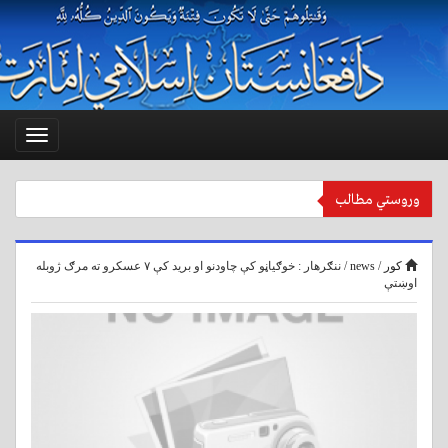
Toggle
vigation
وروستي مطالب
امریکاپه سعودی عربستان کي ګونسلګري تړلې .
کور
/
news
/
ننګرهار : خوګياڼو کې چاودنو او بريد کې ۷ عسکرو ته مرګ ژوبله
اوښتې