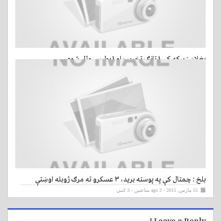
بغلان : برکه کې ۱ ټانګ تخريب او ۱ پوليس وژل شوی
15 مارس, 2015 - ago 2 ساعتين
- 3 کتني
بلخ : چمتال کې په پوسته بريد، ۳ عسکرو ته مرګ ژوبله اوښتې
15 مارس, 2015 - ago 2 ساعتين
- 3 کتني