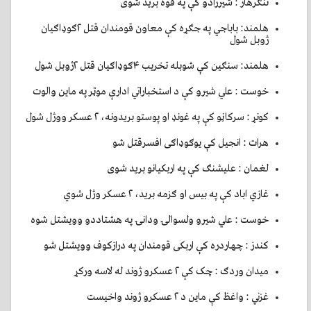
ننګرهار : شيرزادو کې په قوه بريد شوی
هلمند: باباجي په جګړه کې معاون قومندان قتل ۲ګوډاګیان
ژوبل شول
هلمند: سنګین کې شوبله تخریب ۴ګوډاګیان قتل ۲ژوبل شول
خوست : علي شيرو کې د استخباراتي ادارې موټر په ماين والوت
کونړ : سرکاڼو کې په غونډ او پوستو بريدونه، ۲ عسکر ووژل شول
هرات : انجیل کې یوګوډاګی افسرقتل شو
لغمان : عليشنګ کې په اربکيانو بريد شوی
غازي اباد کې په بيس او ګزمه بريد، ۲ عسکر وژل شوي
خوست : علي شيرو ولسوالۍ ودانۍ په هشتاددو وويشتل شوه
کندز : چهاردره کې اربکی قومندان په درازکوف وويشتل شو
ميدان وردګ : چک کې ۲ عسکرو ژوند له لاسه ورکړ
غزني : واغظ کې ماين د ۲ عسکرو ژوند واخيست