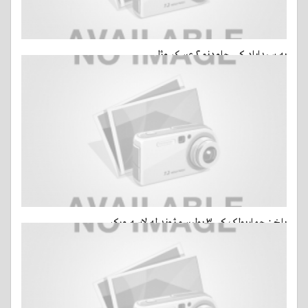
په سيداباد کې چاودنو ۲ عسکر وژلي
15 مارس, 2015 - ago 2 ساعتين
- 4 کتني
بلخ : چهاربولک کې ۳ پوليسو ژوند له لاسه ورکړ
15 مارس, 2015 - ago 2 ساعتين
- 5 کتني