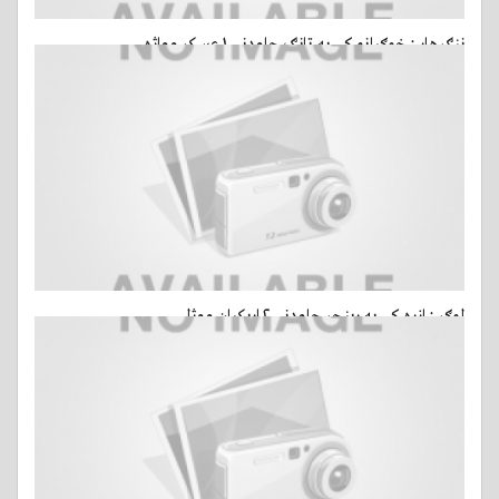
ننګرهار : خوګياڼو کې په ټانګ چاودنې ۱ عسکر وواژه
15 مارس, 2015 - ago 2 ساعتين
- 3 کتني
لوګر : ازره کې په رينجر چاودنې ۲ اربکيان ووژل
15 مارس, 2015 - ago 2 ساعتين
- 4 کتني