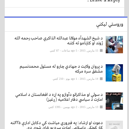
Leave a Reply !
وروستي لیکنې
د شیخ الشهدآء مولانا عبدالله الذاکري صاحب رحمه الله
ژوند او کارنامو ته کتنه
15 مارس, 2015 - ago 5 ساعات
- 87 کتني
د پروان ولایت د جهادي چارو له مسئول محمدنسیم
مشفق سره مرکه
14 مارس, 2015 - ago 1 يوم
- 210 کتني
د سولې او مذاکراتو دآوازو په اړه د افغانستان د اسلامي
امارت د سیاسي دفتر اعلامیه ( ږغیز)
13 مارس, 2015 - ago 2 يومين
- 1395 کتني
دعوت او ارشاد: په فبروري میاشت کي دکابل ادارې ۲۲۵تنه
کار کونکي داسلامي امارت سره یو ځای شوي دي