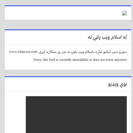
له اسلام ویب پاڼي نه
دنورو دیني لیکنو لپاره داسلام ویب پاڼي ته سر ور ښکاره کړي. www.islam-iea.com
Sorry, this feed is currently unavailable or does not exists anymore.
نوي ویډیو