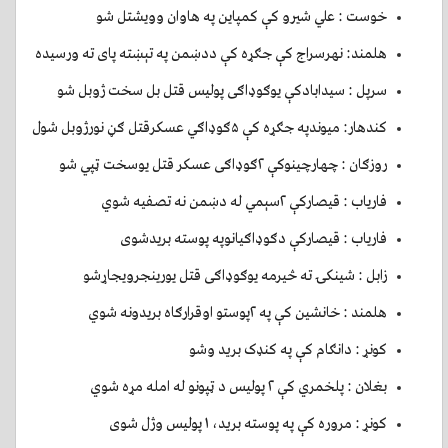
خوست : علي شيرو کې کمپاين په هاوان وويشتل شو
هلمند: نهرسراج کې جګړه کې ددښمن په تېښته پای ته ورسیده
سرپل : سیدابادکې یوګوډاګی پولیس قتل بل سخت ژوبل شو
کندهار: میوندپه جګړه کې ۵ګوډاګي عسکرقتل ګڼ نورژوبل شول
روزګان : چهارچینوکې ۲ګوډاګی عسکر قتل یوسخت ټپي شو
فاریاب : قیصارکې ۲سېمي له دښمن نه تصفیه شوي
فارياب : قيصاركې دګوډاګیانوپه پوسته بریدشوی
زابل : شینکۍ ته څیرمه یوګوډاګی قتل یورینجرویجاړشو
هلمند : خانشین کې په ۲پوستو اوقرارګاه بریدونه شوي
کونړ : دانګام کې په کنډک بريد وشو
بغلان : پلخمري کې ۲ پوليس د ټپونو له امله مړه شوي
کونړ : مروره کې په پوسته بريد، ۱ پوليس وژل شوی