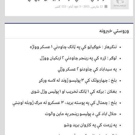
12 مارس, 2015 - ago 3 أيام
- 153 کتني
وروستي خبرونه
ننګرهار : خوګياڼو کې په ټانګ چاودنې ۱ عسکر وواژه
لوګر : ازره کې په رينجر چاودنې ۲ اربکيان ووژل
په سيداباد کې چاودنو ۲ عسکر وژلي
بلخ : چهاربولک کې ۳ پوليسو ژوند له لاسه ورکړ
بغلان : برکه کې ۱ ټانګ تخريب او ۱ پوليس وژل شوی
بلخ : چمتال کې په پوسته بريد، ۳ عسکرو ته مرګ ژوبله اوښتې
جلال اباد کې د پوليسو رينجر په ماين والوت
په زرمت کې په کاروان برید وشو