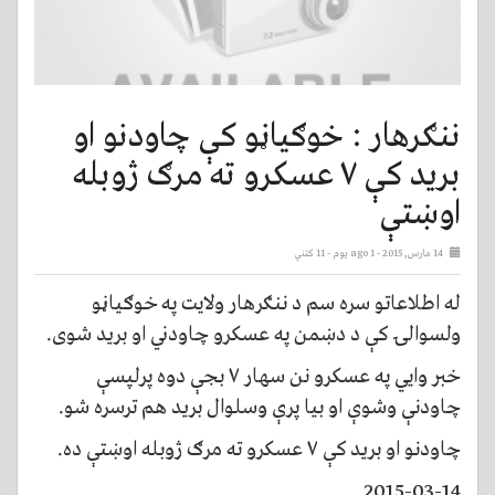
ننګرهار : خوګياڼو کې چاودنو او
بريد کې ۷ عسکرو ته مرګ ژوبله
اوښتې
14 مارس, 2015 - ago 1 يوم
- 11 کتني
له اطلاعاتو سره سم د ننګرهار ولايت په خوګياڼو
ولسوالۍ کې د دښمن په عسکرو چاودني او بريد شوی.
خبر وايي په عسکرو نن سهار ۷ بجې دوه پرلپسې
چاودنې وشوې او بيا پرې وسلوال بريد هم ترسره شو.
چاودنو او بريد کې ۷ عسکرو ته مرګ ژوبله اوښتې ده.
2015-03-14