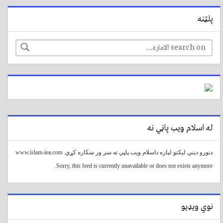
پلټنه
له اسلام ویب پاڼي نه
دنورو دیني لیکنو لپاره داسلام ویب پاڼي ته سر ور ښکاره کړي. www.islam-iea.com
Sorry, this feed is currently unavailable or does not exists anymore.
نوي ویډیو