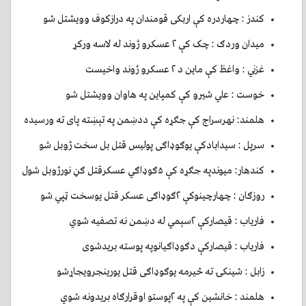
کندز : چهاردره کې اربکی قومندان په درازکوف وويشتل شو
ميدان وردګ : چک کې ۲ عسکرو ژوند له لاسه ورکړ
غزني : واغظ کې ماين د ۲ عسکرو ژوند واخيست
خوست : علي شيرو کې کمپاين په هاوان وويشتل شو
هلمند: نهرسراج کې جګړه کې ددښمن په تېښته پای ته ورسیده
سرپل : سیدابادکې یوګوډاګی پولیس قتل بل سخت ژوبل شو
کندهار: میوندپه جګړه کې ۵ګوډاګي عسکرقتل ګڼ نورژوبل شول
روزګان : چهارچینوکې ۲ګوډاګی عسکر قتل یوسخت ټپي شو
فاریاب : قیصارکې ۲سېمي له دښمن نه تصفیه شوي
فارياب : قيصاركې دګوډاګیانوپه پوسته بریدشوی
زابل : شینکۍ ته څیرمه یوګوډاګی قتل یورینجرویجاړشو
هلمند : خانشین کې په ۲پوستو اوقرارګاه بریدونه شوي