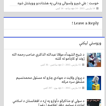
خوست : علي شيرو ولسوالۍ ودانۍ په هشتاددو وويشتل شوه
14 مارس, 2015 - ago 14 ساعة
- 14 کتني
Leave a Reply !
وروستي لیکنې
د شیخ الشهدآء مولانا عبدالله الذاکري صاحب رحمه الله
ژوند او کارنامو ته کتنه
15 مارس, 2015 - ago 2 ساعتين
- 36 کتني
د پروان ولایت د جهادي چارو له مسئول محمدنسیم
مشفق سره مرکه
14 مارس, 2015 - ago 1 يوم
- 207 کتني
د سولې او مذاکراتو دآوازو په اړه د افغانستان د اسلامي
امارت د سیاسي دفتر اعلامیه ( ږغیز)