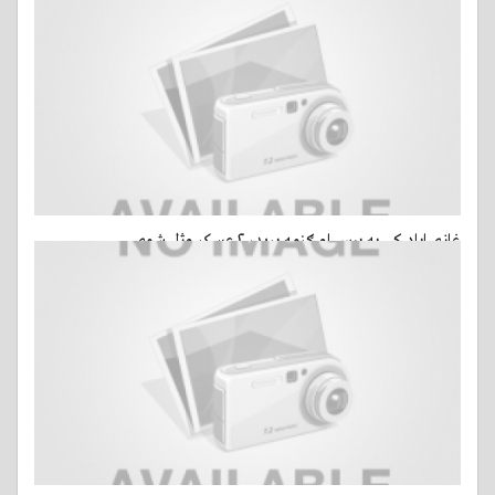
غازي اباد کې په بيس او ګزمه بريد، ۲ عسکر وژل شوي
14 مارس, 2015 - ago 14 ساعة
- 12 کتني