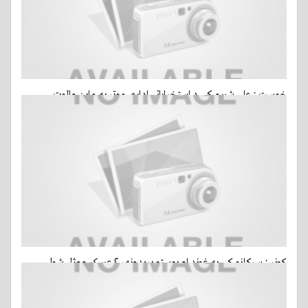
خوست : علي شيرو کې د استخباراتي ادارې موټر په ماين والوت
15 مارس, 2015 - ago 2 ساعتين
- 8 کتني
کونړ : سرکاڼو کې په غونډ او پوستو بريدونه، ۲ عسکر ووژل شول
14 مارس, 2015 - ago 13 ساعة
- 14 کتني