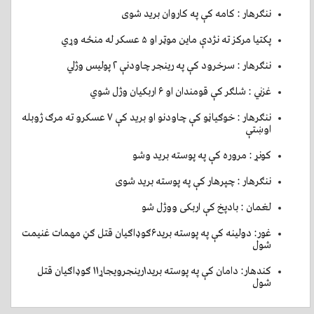
ننګرهار : کامه کې په کاروان بريد شوی
پکتيا مرکز ته نژدې ماين موټر او ۵ عسکر له منځه وړي
ننګرهار : سرخرود کې په رينجر چاودنې ۲ پوليس وژلي
غزني : شلګر کې قومندان او ۶ اربکيان وژل شوي
ننګرهار : خوګياڼو کې چاودنو او بريد کې ۷ عسکرو ته مرګ ژوبله
اوښتې
کونړ : مروره کې په پوسته بريد وشو
ننګرهار : چپرهار کې په پوسته بريد شوی
لغمان : بادپخ کې اربکی ووژل شو
غور: دولینه کې په پوسته برید۶ګوډاګیان قتل ګڼ مهمات غنیمت
شول
کندهار: دامان کې په پوسته برید۱رینجرویجاړ۱۱ ګوډاګیان قتل
شول