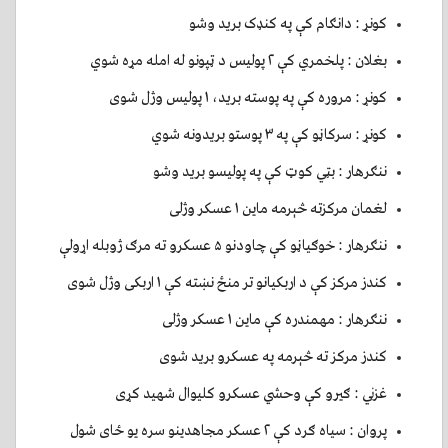
کونړ : دانګام کې په کنډک بريد وشو
بغلان : پلخمري کې ۲ پوليس د ټپونو له امله مړه شوي
کونړ : مروره کې په پوسته بريد، ۱ پوليس وژل شوی
کونړ : سرکاڼو کې په ۳ پوستو بريدونه شوي
ننګرهار : بټي کوټ کې په پوليسو بريد وشو
لغمان مرکزته څېرمه ماين ۱ عسکر وژلی
ننګرهار : خوګياڼو کې چاودنو ۵ عسکرو ته مرګ ژوبله اړولې
کندز مرکز کې د اربکيانو تر منځ نښته کې ۱ اربکی وژل شوی
ننګرهار : مهمندره کې ماين ۱ عسکر وژلی
کندز مرکز ته څېرمه په عسکرو بريد شوی
غزني : ګيرو کې وحشي عسکرو کليوال شهيد کړی
پروان : سياه ګرد کې ۲ عسکر مجاهدينو سره يو ځای شول