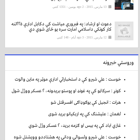
13 مارس, 2015 - ago 2 يومين
- 1351 کتني
دعوت او ارشاد: په فبروري میاشت کي دکابل ادارې ۲۲۵تنه
کار کونکي داسلامي امارت سره یو ځای شوي دي
12 مارس, 2015 - ago 3 أيام
- 148 کتني
وروستي خبرونه
خوست : علي شيرو کې د استخباراتي ادارې موټر په ماين والوت
کونړ : سرکاڼو کې په غونډ او پوستو بريدونه، ۲ عسکر ووژل شول
هرات : انجیل کې یوګوډاګی افسرقتل شو
لغمان : عليشنګ کې په اربکيانو بريد شوی
غازي اباد کې په بيس او ګزمه بريد، ۲ عسکر وژل شوي
خوست : علي شيرو ولسوالۍ ودانۍ په هشتاددو وويشتل شوه