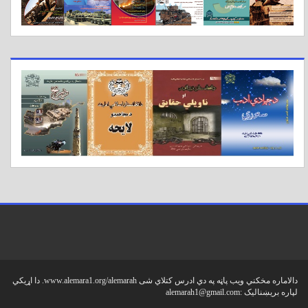
دالاماره مخکني ویب پاڼه په دي ادرس کتلاي شی www.alemara1.org/alemarah. دا اړیکي
لپاره بریښنالیک :
alemarah1@gmail.com