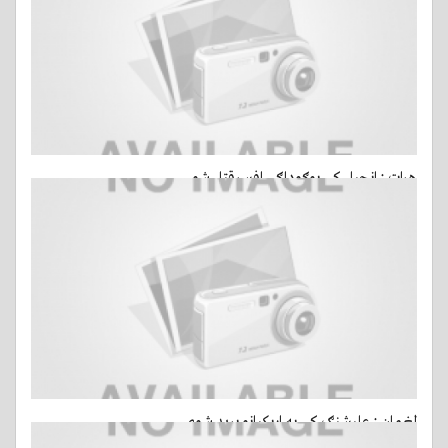
هرات : انجیل کې یوګوډاګی افسرقتل شو
14 مارس, 2015 - ago 13 ساعة
- 15 کتني
لغمان : عليشنګ کې په اربکيانو بريد شوی
14 مارس, 2015 - ago 14 ساعة
- 18 کتني