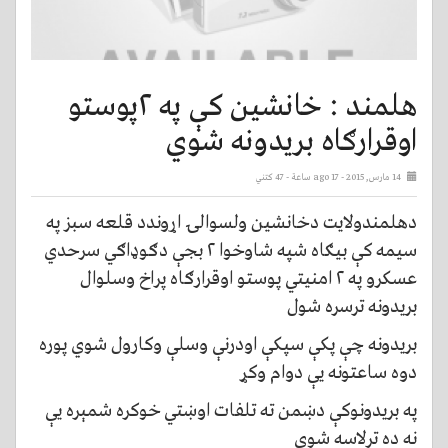
هلمند : خانشین کې په ۲پوستو
اوقرارګاه بریدونه شوي
14 مارس, 2015 - ago 17 ساعة
- 47 کتني
دهلمندولایت دخانشین ولسوالۍ اړوندد قلعه سبز په
سیمه کې بیګاه شپه شاوخوا ۲ بجې دګوډاګي سرحدي
عسکرو په ۲ امنیتي پوستو اوقرارګاه پراخ وسلوال
بریدونه ترسره شول
بریدونه چې پکې سپکې اودرنې وسلې وکارول شوي پوره
دوه ساعتونه یې دوام وکړ
په بریدونوکې دښمن ته تلفات اوښتي خوکره شمېره یې
نه ده ترلاسه شوي