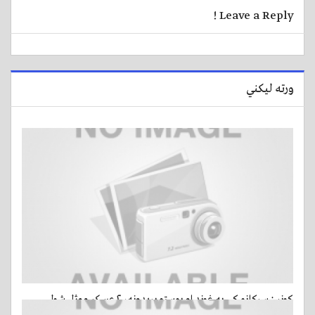
Leave a Reply !
ورته لیکني
کونړ : سرکاڼو کې په غونډ او پوستو بريدونه، ۲ عسکر ووژل شول
14 مارس, 2015 - ago 8 ساعات
- 10 کتني