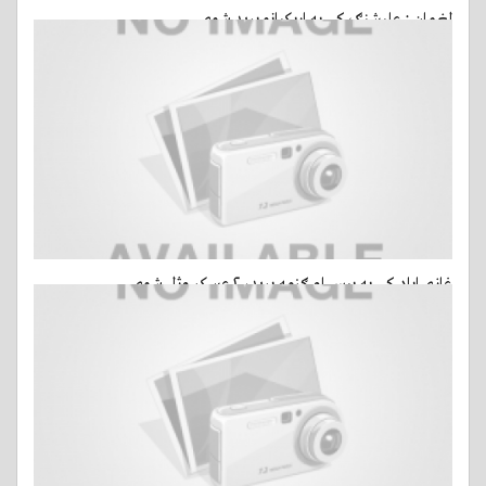
لغمان : عليشنګ کې په اربکيانو بريد شوی
14 مارس, 2015 - ago 9 ساعات
- 13 کتني
غازي اباد کې په بيس او ګزمه بريد، ۲ عسکر وژل شوي
14 مارس, 2015 - ago 9 ساعات
- 9 کتني