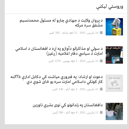
وروستي لیکنې
د پروان ولایت د جهادي چارو له مسئول محمدنسیم
مشفق سره مرکه
14 مارس, 2015 - ago 21 ساعة
- 185 کتني
د سولې او مذاکراتو دآوازو په اړه د افغانستان د اسلامي
امارت د سیاسي دفتر اعلامیه ( ږغیز)
13 مارس, 2015 - ago 2 يومين
- 1276 کتني
دعوت او ارشاد: په فبروري میاشت کي دکابل ادارې ۲۲۵تنه
کار کونکي داسلامي امارت سره یو ځای شوي دي
12 مارس, 2015 - ago 3 أيام
- 146 کتني
دافغانستان په زندانونو کي نوی بشري ناورین
11 مارس, 2015 - ago 4 أيام
- 390 کتني