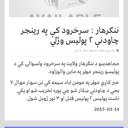
ننګرهار : سرخرود کې په رينجر
چاودنې ۲ پوليس وژلي
14 مارس, 2015 - ago 16 ساعة
- 9 کتني
مجاهدينو د ننګرهار ولايت په سرخرود ولسوالۍ کې د
پوليسو رينجر موټر په ماين والوزاوه.
خبر کاږي موټر په مومن اباد سيمه کې نن سهار مهال ۷
بجې د چاودنې ښکار شو چې پوره تخريب شو او پکې
ناست پوليس ۲ پوليس قتل او ۳ نور ژوبل شول.
2015-03-14