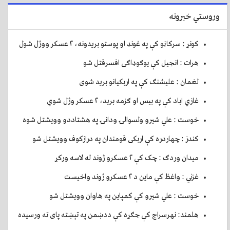
وروستي خبرونه
کونړ : سرکاڼو کې په غونډ او پوستو بريدونه، ۲ عسکر ووژل شول
هرات : انجیل کې یوګوډاګی افسرقتل شو
لغمان : عليشنګ کې په اربکيانو بريد شوی
غازي اباد کې په بيس او ګزمه بريد، ۲ عسکر وژل شوي
خوست : علي شيرو ولسوالۍ ودانۍ په هشتاددو وويشتل شوه
کندز : چهاردره کې اربکی قومندان په درازکوف وويشتل شو
ميدان وردګ : چک کې ۲ عسکرو ژوند له لاسه ورکړ
غزني : واغظ کې ماين د ۲ عسکرو ژوند واخيست
خوست : علي شيرو کې کمپاين په هاوان وويشتل شو
هلمند: نهرسراج کې جګړه کې ددښمن په تېښته پای ته ورسیده