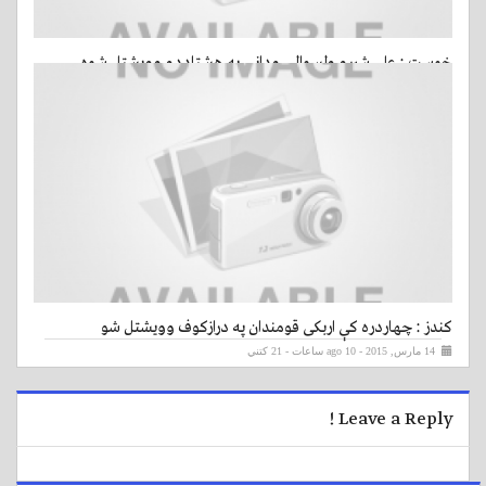
خوست : علي شيرو ولسوالۍ ودانۍ په هشتاددو وويشتل شوه
14 مارس, 2015 - ago 9 ساعات
- 13 کتني
کندز : چهاردره کې اربکی قومندان په درازکوف وويشتل شو
14 مارس, 2015 - ago 10 ساعات
- 21 کتني
Leave a Reply !