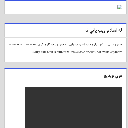
له اسلام ویب پاڼي نه
دنورو دیني لیکنو لپاره داسلام ویب پاڼي ته سر ور ښکاره کړي. www.islam-iea.com
Sorry, this feed is currently unavailable or does not exists anymore.
نوي ویډیو