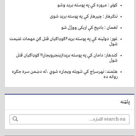
کونړ : مروره کې په پوسته بريد وشو
ننګرهار : چپرهار کې په پوسته بريد شوی
لغمان : بادپخ کې اربکی ووژل شو
غور: دولینه کې په پوسته برید۶ګوډاګیان قتل ګڼ مهمات غنیمت
شول
کندهار: دامان کې په پوسته برید۱رینجرویجاړ۱۱ ګوډاګیان قتل
شول
هلمند: نهرسراج کې شوبله ویجاړه شوي ،له دښمن سره جګړه
روانه ده
پلټنه