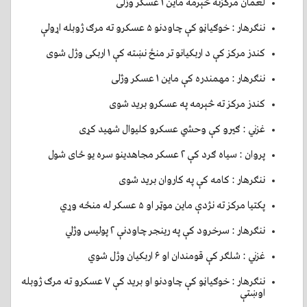
لغمان مرکزته څېرمه ماين ۱ عسکر وژلی
ننګرهار : خوګياڼو کې چاودنو ۵ عسکرو ته مرګ ژوبله اړولې
کندز مرکز کې د اربکيانو تر منځ نښته کې ۱ اربکی وژل شوی
ننګرهار : مهمندره کې ماين ۱ عسکر وژلی
کندز مرکز ته څېرمه په عسکرو بريد شوی
غزني : ګيرو کې وحشي عسکرو کليوال شهيد کړی
پروان : سياه ګرد کې ۲ عسکر مجاهدينو سره يو ځای شول
ننګرهار : کامه کې په کاروان بريد شوی
پکتيا مرکز ته نژدې ماين موټر او ۵ عسکر له منځه وړي
ننګرهار : سرخرود کې په رينجر چاودنې ۲ پوليس وژلي
غزني : شلګر کې قومندان او ۶ اربکيان وژل شوي
ننګرهار : خوګياڼو کې چاودنو او بريد کې ۷ عسکرو ته مرګ ژوبله
اوښتې