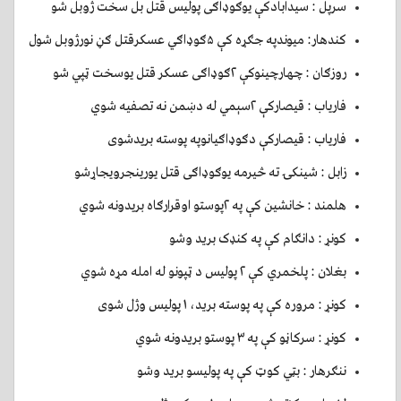
سرپل : سیدابادکې یوګوډاګی پولیس قتل بل سخت ژوبل شو
کندهار: میوندپه جګړه کې ۵ګوډاګي عسکرقتل ګڼ نورژوبل شول
روزګان : چهارچینوکې ۲ګوډاګی عسکر قتل یوسخت ټپي شو
فاریاب : قیصارکې ۲سېمي له دښمن نه تصفیه شوي
فارياب : قيصاركې دګوډاګیانوپه پوسته بریدشوی
زابل : شینکۍ ته څیرمه یوګوډاګی قتل یورینجرویجاړشو
هلمند : خانشین کې په ۲پوستو اوقرارګاه بریدونه شوي
کونړ : دانګام کې په کنډک بريد وشو
بغلان : پلخمري کې ۲ پوليس د ټپونو له امله مړه شوي
کونړ : مروره کې په پوسته بريد، ۱ پوليس وژل شوی
کونړ : سرکاڼو کې په ۳ پوستو بريدونه شوي
ننګرهار : بټي کوټ کې په پوليسو بريد وشو