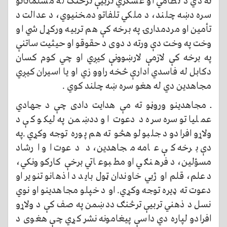
ته دي د نظامي او عسکري تربیې ترڅنګ له مسلمانانو
سره دښه چلند، د ملکي تلفاتو دمخنیوي، د عدالت د
تأمین او مردمدارۍ په برخه کې هم تربیه ورکړل شي او
وخت په وخت دې ورته د دوی د حقوقو او حیثیت ساتنې
په برخه کې لازمې لارښوونې کیږي او چي کوم کسان
دکابل له فاسدي ادارې څخه راوو زي او یا اسیران کیږي
مجاهدین دي له هغو سره ښه چلند کوي .
ــ مجاهدینو وروڼو ته مې هدایت دادی چې د جهادي
عملیاتو سره سره د دعوت او ددښمن په لیکو کې د
ولاړو افرادو د جلبولو هڅو ته هم پوره توجه وکړي.په
دې برخه کې عامه مجاهدین، د دعوت او ارشاد
مسؤلین، د فرهنګي او مطبوعاتي برخې کارکوونکي،
دعلم، قلم او ژبي خاوندان ټول باید د اذهانو تنویر او
دعوت ته ډیره توجه وکړي. او د خپلو مجاهدینو او نوي
نسل د ذهني تربیې ترڅنګ ددښمن په صف کې د ولاړو
افرادو لپاره دي داسې پیغامونه نشر کړي چې هغوی د