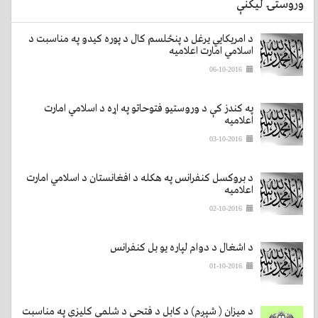
وروستۍ لیکنې
د امریکایي یرغل د پنځلسم کال د پوره کیدو په مناسبت د
اسلامي امارت اعلامیه
06-10-2016
په کندز کې د وروستیو فتوحاتو په اړه د اسلامي امارت
اعلامیه
03-10-2016
د بروکسل کنفرانس په هکله د افغانستان د اسلامي امارت
اعلامیه
02-10-2016
د اشغال د دوام لپاره یو بل کنفرانس
01-10-2016
د میزان ( شپږم) د کابل د فتحې د شلمې کلیزې په مناسبت