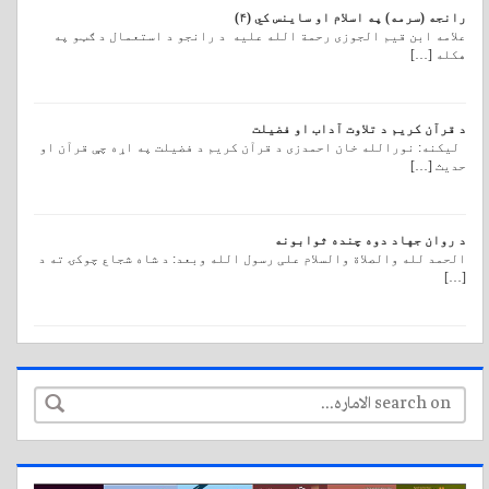
رانجه (سرمه) په اسلام او ساینس کي (۴)
علامه ابن قیم الجوزی رحمة الله علیه د رانجو د استعمال د ګټو په
هکله […]
د قرآن کریم د تلاوت آداب او فضیلت
لیکنه: نورالله خان احمدزی د قرآن کريم د فضيلت په اړه چې قرآن او
حديث […]
د روان جهاد دوه چنده ثوابونه
الحمد لله والصلاة والسلام علی رسول الله وبعد: د شاه شجاع چوکۍ ته د
[…]