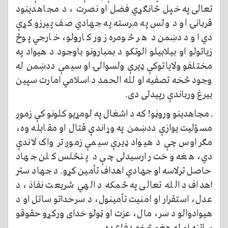
تعالی په خپل ځانګړي فضل او نصرت ، د مجاهدینود
قربانۍ او د ولس په مرسته په جهادي صف پیرزو کړې
دي او ددښمن د هر څومره زور کارولو، خارجي پوځ
زیاتولو او بیلابیلو الوتکو د بمبارونو باوجود د هیواد په
مختلفو ولایاتوکې ډیرې ولسوالۍ او سیمې ددښمن له
وجود څخه تصفیه او لله الحمد د اسلامي امارت سپین
بیرغ ورباندې رپیدلی دی.
ــ مجاهدینو وروڼو! که د اشغال په لومړیو کلونو کې زموږ
مسؤلیت یوازې ددښمن په وړاندې قتال او مقابله وه،
مګر اوس چې د هیواد ډیرې سیمې زموږ تر واک لاندې
دي، هغه وخت رارسیدلی چې د پنځلس کلن جهاد
حاصل ترلاسه او جهادي اهداف تأمین کړو. د جهاد ستر
اهداف د الله تعالی په ځمکه د الهي شریعت نفاذ، د
عدل، استقرار او امنیت تأمینول، د سرحداتو ساتل او د
هیوادوالو د سر، مال، عزت او ټولو خدای ورکړو حقوقو