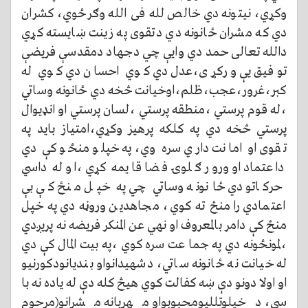
وکړي، نیتونه دي خالص لله فی الله وګرځوي، کشران
دي که مشران ځانونه دي دتقوی په زینت ښایسته کړي
دالله تعالی حمد دي وایې چي دجهاد دمقدسې فریضې
توفیق یې ورکړی،عدل دي کوي احسان دي کوي له
کبر،غرور،عجب،ظلم،اوخیانت څخه دي ځانونه وساتي
،له قوم پرستي ،منطقه پرستي ،لسان پرستي او انډیوال
پرستي څخه دي په کلکه پرهیز وکړي،امتیاز باید په
تقوی او امانت داري سره وي،په خپلو منځو کې دي
داعتماد او ورور ګلوۍ فضا قایمه کړي ،او له داسي
حرکاتو دي ځانونه وساتي چي په خپل منځ کې بې
اعتمادي را منځ ته کوي، مجاهدین وروڼه دي په خپل
منځ کې دامر بالمعروف او نهي عن المنکر فریضه نه پریږدي
،لمونځونه دي په جما عت سره کوي ،په بیت المال کې دي
له خیانت نه ځانونه ساتي، دشهیدانواو بندیانودکورنیو
او اولا دونو دې ښه کفالت کوي هیڅ کله دې له یاده نه با
سي، دخپلوتللیومحبوبواو مهربانه مشرانو(مرحوم