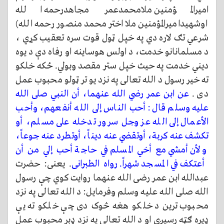
امیرالمؤمنین ملامحمدعمر مجاهدرحمه الله
اوشهیدامیرالمؤمنین ملا اختر محمد منصور رحمه الله)
شرعي تګ لاره دي په خپل ټول قوت سره تعقیب کړي ،
د مسلمانانو خدمت، د اولس هوساینه او رفاه دې د یوه
دیني خدمت په حیث خپل ستر مقصد وبولي. ځکه خلکو
ته خیر رسول د الله تعالی په نزد یو تر ټولو محبوب عمل
دی .
عن ابن عمر رضي الله عنهما، أن النبي صلى الله
عليه وسلم قال: أحب الناس إلى الله أنفعهم، وأحب
الأعمال إلى الله عز وجل سرور تدخله على مسلم، أو
تكشف عنه كربة، أوتقضي عنه ديناً، أوتطرد عنه جوعاً،
ولأن أمشي مع أخي المسلم في حاجة أحب إلي من أن
أعتكف في المسجد شهراً. رواه الطبرانی
. یعنی: حضرت
عبدالله ابن عمر رضی الله عنهما روایت کوي چې رسول
الله صلی الله علیه وسلم وفرمایل: د الله تعالی په نزد
محبوب ترین د خلکو هغه څوک دی چې خلکو ته یې
ډیره ګټه رسیږي او د الله تعالی په نزد ډېر محبوب عمل