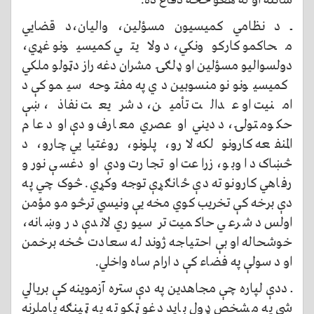
ساتنه او له هغو څخه دفاع ده.
ـــ د نظامي کمیسیون مسؤلین، والیان،د قضایي
محاکمو کارکوونکي، د ولایتي کمیسیونو غړي،
دولسوالیو مسؤلین او ډلګۍ مشران دغه راز دټولو ملکي
کمیسیونونو منسوبین دي په مفتوحه سیمو کې د
امنیت او عدالت تأمین، د شریعت نفاذ، ښې
حکومتولۍ، د دیني او عصري معارف ودې او د عام
المنفعه کارونو لکه لارو، پلونو، روغتیایي چارو، د
څښاک د اوبو، زراعت او تجارت ودې او دغسې نورو
رفاهي کارونو ته دې ځانګړې توجه وکړي. څوک چي په
دې برخه کې تخریب کوي مخه یې ونیسي ترڅو مو مؤمن
اولس د شرعي حاکمیت تر سیوري لاندې د روښانه،
خوشحاله او بې احتیاجه ژوند له سعادت څخه برخمن
او د سولې په فضاء کې د ارام ساه واخلي.
ــ ددې لپاره چې مجاهدین په دې ستره آزموینه کې بریالي
شي په مشخص ډول باید دغو ټکو ته په ټینګه پاملرنه