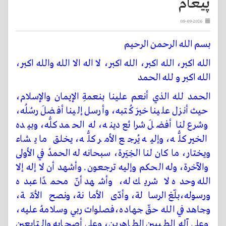
پیغام
09-09-2016
بسم الله الرحمن الرحیم
الله اکبر، الله اکبر، الله اکبر، لا اله الا الله والله اکبر،
الله اکبر و لله الحمد
الحمد لله الذي أنعم علينا بنعمةِ الإيمان والإسلام،
حيث أنزل علينا خيرَ كُتبه، وأرسل إلينا أفضلَ رسُلُه،
وشرع لنا أفضلَ شرائع دينه، له الحمد كلُّه، وبيده
الخير كلُّه، وإليه يُرجع الأمر كلُّه، يخلق ما يشاء
ويختار، ما كان لنا الخِيَرة، سبحانه له الحمدُ في الأولى
والآخرة، وله الحكم وإليه ترجعون. وأشهد أن لا إله إلا
الله وحده لا شريك له، وأشهد أنّ محمدًا عبده
ورسوله،بلّغ الرسالة، وأدّى الأمانة، ونصح الأمّة،
وجاهد في الله حقّ جهاده،فصلوات ربي وسلامهُ عليه،
وعلى آله الطيبين الطاهرين، وعلى أصحابه والتابعين