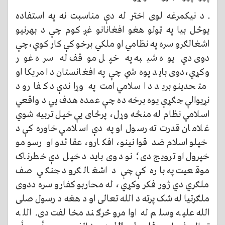
ــ د نیکمرغه لوی اختر له دې مناسبت نه په استفاده
یوځل بیا په ټولو هغو افغانانو غږ کوم چې د بهرنیو
اشغالګرو سره په نظامي او ملکي برخو کې کار کوي،چې
دوی دي یوه شیبه په خپل موقف له سره غور
وکړي،دوی باید پوه شي چې په افغانستان د امریکا او
متحدینو برید د اسلامي امت په وړاندې د کفارو د
نړیوالې جګړې یوه برخه ده چې عمده هدف یي د واقعي
اسلامي نظام له منځه وړل، پرځای یې خپل تربیه شوي
غلامان قدرت ته رسول او په دې اسلامي خاوره کې د
خپلو اسلام ضد قوانینو، افکارو، عقائدو او رسومو
خپرول او ترویج دی؛ نو دوی باید د خپل دې خطرناک
موقعیت په باره کې چې د اشغالګرو د جنګي صف
ملګري دي ژور فکر وکړي، له محاربو کفارو سره ددوی
ملګرتیا له شک پرته د الله تعالی او د هغه د رسول صلی
الله علیه وسلم له اوامرو څرګند مخالفت دی. الله