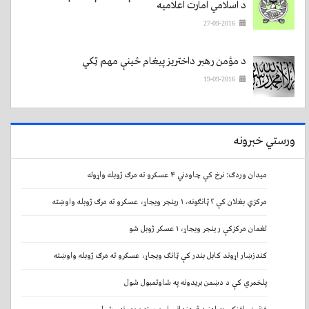
د اسلامي امارت اعلامیه
27-09-2016
د مؤمن رهبر داختریز پیغام ځینې مهم ټکي
19-09-2016
ورستي خبرونه
میدان وردګ: نرخ کې چاودني ۴ عسکرو ته مرګ ژوبله واړوله
مرکزي بغلان کې ۲ ټانګونه، ۱ رینجر ویجاړ، عسکرو ته مرګ ژوبله واوښته
لغمان مرکزکې ر ینجر ویجاړ، ۱ عسکر ژوبل شو
کندزښار اړوند کابل بندر کې ټانګ ویجاړ، عسکرو ته مرګ ژوبله واوښته
پلخمري کې د دښمن بریدونه په شاوتمبول شول