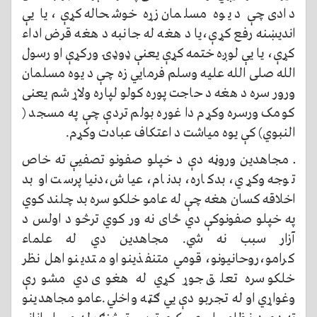
دادی چې د یوه مسلمان زړه خوشحاله کړې، یا یې
اندیښنه رفع کړې،یا د هغه له جانبه د هغه قرض اداء
کړې، یا یې لوږه ختمه کړې یعنې ډوډۍ ورکړې او رسول
الله صلی الله علیه وسلم فرمایي زه چې د یوه مسلمان
ورور سره د هغه د حاجت پوره کولو لپاره ولاړ شم یعنی
کومک ورسره وکړم دا غوره بولم تردې چې په مسجد (
النبوي) کې یوه میاشت د اعتکاف عبادت وکړم.
ــ مجاهدین وروڼه دې د خپلو صفونو تصفیې ته خاص
توجه وکړي، بدکاره، بدنام، عیاش،دنیا پرست او بد
اخلاقه کسان هغه چې له عامو خلکو سره بد چلند کوي
په خپلو صفونوکې دي ځای نه ور کوي ترڅو د اولس د
آزار سبب نه شي. مجاهدین دي له علماء
کرامو،روحانیونو، قومي متنفذینو او متدینو اهل نظر
خلکو سره تعلق جوړ کړي له هغوی دي مشورې
وغواړي او له تجربو دې یي ګټه واخلي.عامو مجاهدینو