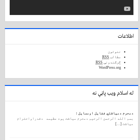
اطلاعات
ننوتون
مطالب
RSS
څرګندونې
RSS
WordPress.org
له اسلام ویب پاڼي نه
دمحرم دمیاشتي فضایل اومسایل :
بسم الله الرحمن الرحیم دمحرم میاشت یوه عظیمه دقدراواحترام
میاشت […]