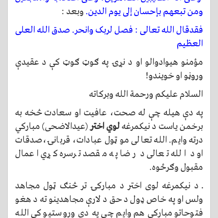
ومن تبعهم بإحسان إلى يوم الدين.
وبعد :
فقدقال الله تعالی : فصل لربک وانحر. صدق الله العلی
العظیم
مؤمنو هیوادوالو او د نړۍ په ګوټ ګوټ کې د عقیدې
وروڼو او خویندو!
السلام علیکم ورحمة الله وبرکاته
په دې هیله چې له صحت، عافیت او سعادت څخه به
برخمن یاست د نیکمرغه
لوي اختر
(عیدالاضحی) مبارکي
درته وایم. الله تعالی مو ټول عبادات، قربانۍ،صدقات
او د الله تعالی د رضا په مقصد ترسره کړي اعمال
مقبول وګرځوه.
ــ د نیکمرغه لوی اختر د مبارکۍ تر څنګ ټول مجاهد
ولس او په خاص ډول د حق د لارې مجاهدینو ته د هغو
فتوحاتو مبارکي هم وایم چې په دې وروستیو کې الله