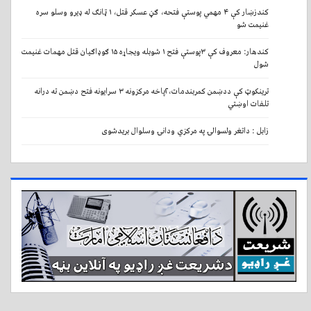
کندزښار کې ۴ مهمي پوستې فتحه، ګڼ عسکر قتل، ۱ ټانګ له ډیرو وسلو سره
غنیمت شو
کندهار: معروف کې ۳پوستې فتح ۱ شوبله ویجاړه ۱۵ ګوډاګیان قتل مهمات غنیمت
شول
ترینکوټ کې ددښمن کمربندمات،۲پاخه مرکزونه ۳ سرایونه فتح دښمن ته درانه
تلفات اوښتي
زابل : داتغر ولسوالۍ په مرکزي ودانۍ وسلوال بریدشوی