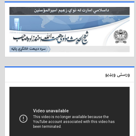
ورستی ویډیو