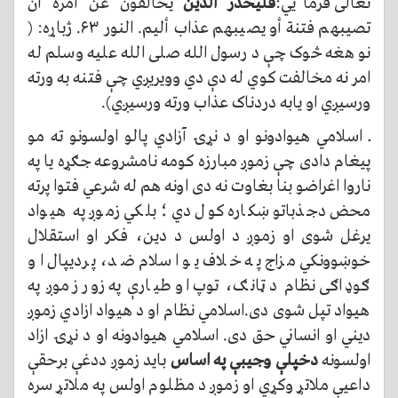
تعالی فرمایي:
فليحذر الذين
يخالفون عن أمره أن
تصيبهم فتنة أو يصيبهم عذاب أليم. النور ۶۳. ژباړه: (
نو هغه څوک چې د رسول الله صلی الله علیه وسلم له
امر نه مخالفت کوي له دې دي وویریږي چې فتنه به ورته
ورسیږي او یابه دردناک عذاب ورته ورسیږي).
ــ اسلامي هیوادونو او د نړۍ آزادي پالو اولسونو ته مو
پیغام دادی چې زموږ مبارزه کومه نامشروعه جګړه یا په
ناروا اغراضو بنا بغاوت نه دی اونه هم له شرعي فتوا پرته
محض دجذباتو ښکاره کول دي؛ بلکي زموږ په هیواد
یرغل شوی او زموږ د اولس د دین، فکر او استقلال
خوښوونکي مزاج په خلاف یو اسلام ضد، پردیپال او
ګوډاګی نظام د ټانګ، توپ او طیارې په زور زموږ په
هیواد تپل شوی دی.اسلامي نظام او د هیواد ازادي زموږ
دیني او انساني حق دی. اسلامي هیوادونه او د نړۍ ازاد
اولسونه
دخپلې وجیبې په اساس
باید زموږ ددغې برحقې
داعیې ملاتړ وکړي او زموږ د مظلوم اولس په ملاتړ سره