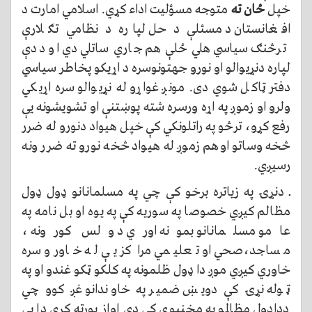
خپل
ځان ته
متوجه مسؤلیت اداء کړي. اسلامي امارت د
افغانستان د مسئلې د حل لپاره د نظامي تګلارې
ترڅنګ سیاسي هلي ځلې هم جاري ساتلي دي او ددې
لپاره دنړیوالو او نورو جهتونوسره د اړیکو پخاطر سیاسي
دفتر ټاکل شوي دی. مونږ غواړو له نړیوالو سره اړیکي
ولرو او زموږ په اړه ورسره شته پوښتنې او تشویشونه یې
رفع کړو، ترڅو په راتلونکي کې خپل هیواد دنورو له ضرر
څخه وساتو اوهم زموږ له هیواد څخه نورو ته ضرر ونه
رسیږي.
ــ دنړۍ په زیاتره برخو کې چي په مسلمانانو ډول ډول
مظالم کیږي خصوصا په سوریه کې په یوه او بل نامه په
عامو مسلمانانو بمونه اوري د ولس کورونه ،
مساجد،صحي او تعلیمي مرا کز یې له خاورو سره
خاوري کیږي موږ دا ډول ظلمونه په کلکو ټکو غندو او په
ټوله نړۍ کې دویښ ضمیر په خاوندانو غږ کوو چي
دداډول مظالمو په مخنیوي کې دي اواز پورته کړي دا بې