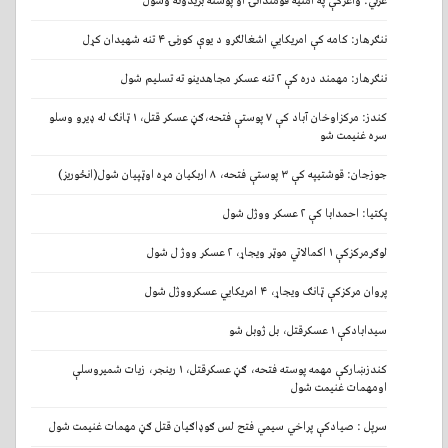
غزني: واغزکې په امنیه قومندانۍ او پوسته بریدونه وشول
ننګرهار: کامه کې امریکایي اشغالګرو د یوې کورنۍ ۴ تنه شهیدان کړل
ننګرهار: مهمند دره کې ۲ تنه عسکر مجاهدینو ته تسلیم شول
کندز: مرکزاوخان آباد کې ۷ پوستې فتحه،ګڼ عسکر قتل، ۱ ټانګ له ډیرو وسلو
سره غنیمت شو
جوزجان: قوشتیپه کې ۳ پوستې فتحه، ۸ اربکیان مړه اوټپیان شول(انځوریز)
پکتیا: احمدابا کې ۲ عسکر ووژل شول
لوګرمرکزکې ۱ اکمالاتي موټر ویجاړ، ۲ عسکر ووژ ل شول
پروان مرکزکې ټانګ ویجاړ، ۴ امریکايي عسکرووژل شول
سیدابادکې ۱ عسکرقتل، بل ژوبل شو
کندزښارکې مهمه پوسته فتحه، ګڼ عسکرقتل، ۱ رینجر، زیات شمیروسلې
اومهمات غنیمت شول
سرپل : صیادکې پراخي سیمي فتح لس ګوډاګيان قتل ګڼ مهمات غنیمت شول