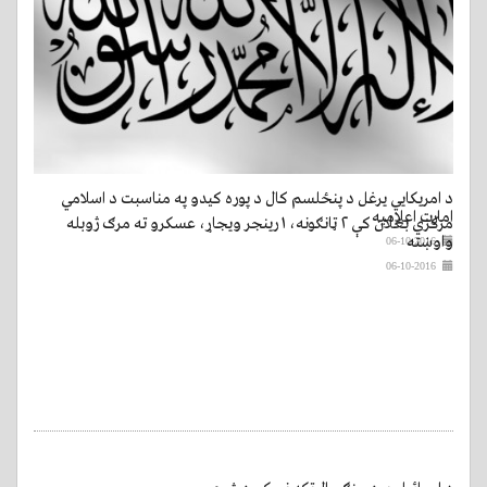
د امریکایي یرغل د پنځلسم کال د پوره کیدو په مناسبت د اسلامي
امارت اعلامیه
مرکزي بغلان کې ۲ ټانګونه، ۱ رینجر ویجاړ، عسکرو ته مرګ ژوبله
واوښته
06-10-2016
06-10-2016