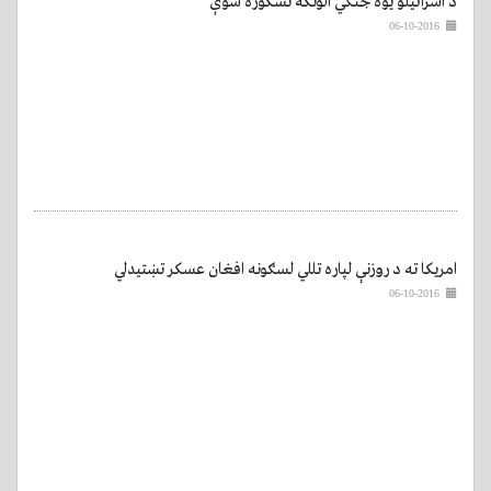
د اسرائیلو یوه جنګي الوتکه نسکوره شوې
06-10-2016
امریکا ته د روزنې لپاره تللي لسګونه افغان عسکر تښتيدلي
06-10-2016