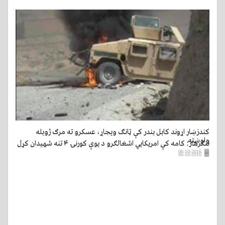
کندزښار اړوند کابل بندر کې ټانګ ویجاړ، عسکرو ته مرګ ژوبله
واوښته
ننګرهار: کامه کې امریکایي اشغالګرو د یوې کورنۍ ۴ تنه شهیدان کړل
06-10-2016
06-10-2016