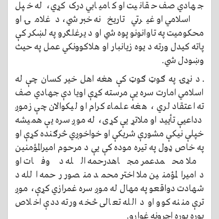
جهادي صف حقانیت او کامیابي درک کړي، له خپل
اسلامي او غیرتي تاریخ نه خبر شي، دغلامۍ او
محکومیت په تاوانونو پوه شي او د یرغلګرو په لښکر کې
پاته کیدل ورته د یوه زیانبار او هلاکوونکي عمل په حیث
وښودل شي.
ــ د نړۍ په ګوټ ګوټ کې هغه اهل خیر کسان چې له
اسلامي امارت سره یې مرسته کړې اویا دې جهادي صف
ته اعتقاد لري ، هغه علماء کرام او لیکوالان چې زموږ
دداعیې تأیید او ملاتړ یې کړی، له موږ سره یې همیشه
خپلې نیکې مشورې شریکې او خواخوږي څرګنده کړې او
په خاص ډول په تیره موده کې یې د مرحوم امیرالمؤمنین
ملا محمدعمر مجاهدرحمه الله د وفات او
دامیرالمؤمنین ملا اختر محمد منصور رحمه الله د
شهادت دواقعو په مهال له موږ سره غمرازي کړې، موږ
ترې مننه کوو او د الله تعالی څخه ورته ددې اخلاص
پوره پوره اجرونه غواړو.