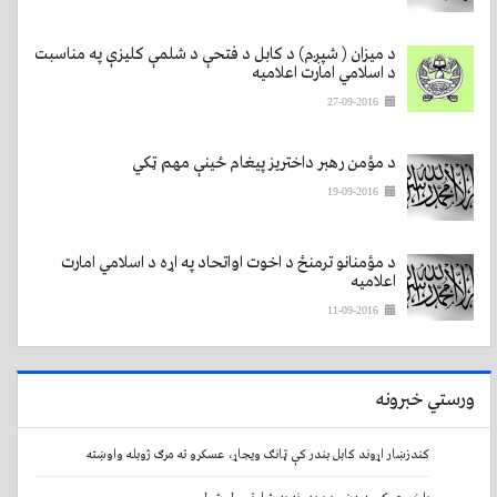
د میزان ( شپږم) د کابل د فتحې د شلمې کلیزې په مناسبت
د اسلامي امارت اعلامیه
27-09-2016
د مؤمن رهبر داختریز پیغام ځینې مهم ټکي
19-09-2016
د مؤمنانو ترمنځ د اخوت اواتحاد په اړه د اسلامي امارت
اعلامیه
11-09-2016
ورستي خبرونه
کندزښار اړوند کابل بندر کې ټانګ ویجاړ، عسکرو ته مرګ ژوبله واوښته