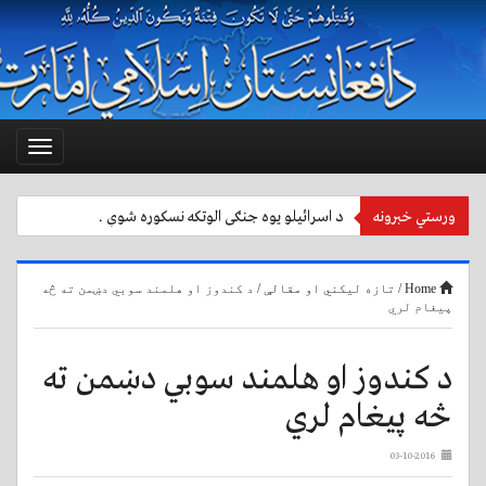
Toggle
vigation
ورستي خبرونه
د اسرائیلو یوه جنګي الوتکه نسکوره شوې .
Home
/
تازه لیکني او مقالې
/
د کندوز او هلمند سوبي دښمن ته څه
پیغام لري
د کندوز او هلمند سوبي دښمن ته
څه پیغام لري
03-10-2016