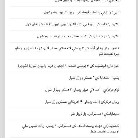
پلخمري کې د دښمن بریدونه په شاوتمبول شول
غزني: واغزکې په امنیه قومندانۍ او پوسته بریدونه وشول
ننګرهار: کامه کې امریکایي اشغالګرو د یوې کورنۍ ۴ تنه شهیدان کړل
ننګرهار: مهمند دره کې ۲ تنه عسکر مجاهدینو ته تسلیم شول
کندز: مرکزاوخان آباد کې ۷ پوستې فتحه،ګڼ عسکر قتل، ۱ ټانګ له ډیرو وسلو
سره غنیمت شو
جوزجان: قوشتیپه کې ۳ پوستې فتحه، ۸ اربکیان مړه اوټپیان شول(انځوریز)
پکتیا: احمدابا کې ۲ عسکر ووژل شول
لوګرمرکزکې ۱ اکمالاتي موټر ویجاړ، ۲ عسکر ووژ ل شول
پروان مرکزکې ټانګ ویجاړ، ۴ امریکايي عسکرووژل شول
سیدابادکې ۱ عسکرقتل، بل ژوبل شو
کندزښارکې مهمه پوسته فتحه، ګڼ عسکرقتل، ۱ رینجر، زیات شمیروسلې
اومهمات غنیمت شول