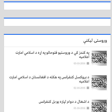
وروستۍ لیکنې
په کندز کې د وروستیو فتوحاتو په اړه د اسلامي امارت
اعلامیه
03-10-2016
د بروکسل کنفرانس په هکله د افغانستان د اسلامي امارت
اعلامیه
02-10-2016
د اشغال د دوام لپاره یو بل کنفرانس
01-10-2016