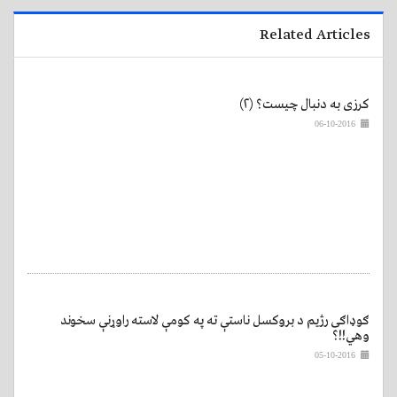
Related Articles
کرزی به دنبال چیست؟ (۲)
06-10-2016
ګوډاګی رژیم د بروکسل ناستې ته په کومې لاسته راوړنې سخوند
وهي!!؟
05-10-2016