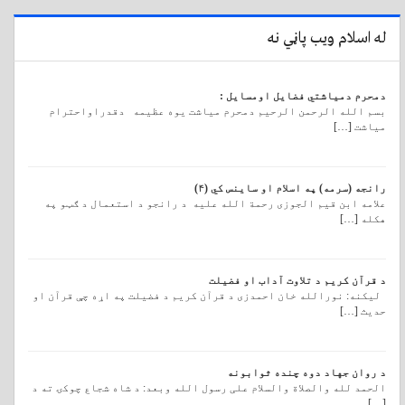
له اسلام ویب پاڼي نه
دمحرم دمیاشتي فضایل اومسایل :
بسم الله الرحمن الرحیم دمحرم میاشت یوه عظیمه دقدراواحترام
میاشت […]
رانجه (سرمه) په اسلام او ساینس کي (۴)
علامه ابن قیم الجوزی رحمة الله علیه د رانجو د استعمال د ګټو په
هکله […]
د قرآن کریم د تلاوت آداب او فضیلت
لیکنه: نورالله خان احمدزی د قرآن کريم د فضيلت په اړه چې قرآن او
حديث […]
د روان جهاد دوه چنده ثوابونه
الحمد لله والصلاة والسلام علی رسول الله وبعد: د شاه شجاع چوکۍ ته د
[…]