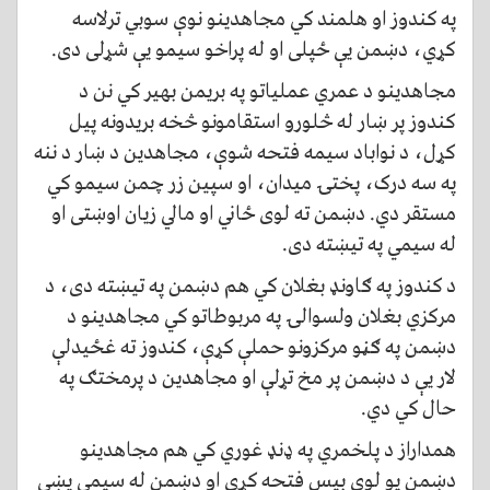
په کندوز او هلمند کي مجاهدینو نوې سوبي ترلاسه
کړي، دښمن یې ځپلی او له پراخو سیمو یې شړلی دی.
مجاهدینو د عمري عملیاتو په بریمن بهیر کي نن د
کندوز پر ښار له څلورو استقامونو څخه بریدونه پيل
کړل، د نواباد سیمه فتحه شوې، مجاهدین د ښار د ننه
په سه درک، پختۍ میدان، او سپین زر چمن سیمو کي
مستقر دي. دښمن ته لوی ځاني او مالي زیان اوښتی او
له سیمي په تیښته دی.
د کندوز په ګاونډ بغلان کي هم دښمن په تیښته دی، د
مرکزي بغلان ولسوالۍ په مربوطاتو کي مجاهدینو د
دښمن په ګڼو مرکزونو حملې کړې، کندوز ته غځیدلې
لار یې د دښمن پر مخ تړلې او مجاهدین د پرمختګ په
حال کي دي.
همداراز د پلخمري په ډنډ غوري کي هم مجاهدینو
دښمن یو لوی بیس فتحه کړی او دښمن له سیمي پښې