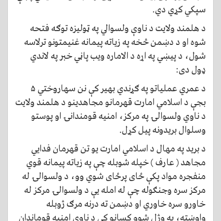
سپکي کړي دي.
د هلمند ولایت د ناوې ولسوالي په ټولیزه توګه فتحه
شوه او د دښمن څخه په زیاته پیمانه غنیمتونو ترلاسه
شول، د پیښي په اړه د الاماره ویب پاڼي خبر په لاندي
ډول دی:
د عمري عملیاتو په ګړندي بهیر کې نن سهاروختي ۵
بجې د اسلامي امارت قهرمانو مجاهدینو د هلمند ولایت
د ناوي ولسوالۍ په مرکز، امنیه قومندانۍ او پوستو
وسلوال بریدونه پیل کړل.
د برید په مهال د اسلامي امارت یو تن قهرمان فدایي
مجاهد ( عارف ) خپله شوبله چې په زیاته پیمانه قوي
منفجره مواد پکې ځای پرځای شوي وو، د ولسوالۍ له
مرکز سره وجنګوله چې له امله یې د ولسوالۍ مرکز له
خاورو سره خاوري او دښمن ته درنه مرګ ژوبله
واوښته، په وژل شوو کسانو کې د ناوې امنیه قوماندان