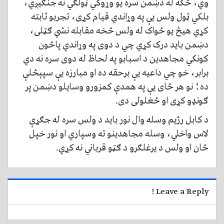
وي، ځکه له دښمن سره یو وړوکي ټولګي نه جنګیږي،
بلکي ټول ولس یې په وړاندي قیام کړی، تجربو ثابته
کړي هیڅ یو ځواک له ولس څخه مقابله نشي ګټلی،
دښمن باید درک کړي چي د دوی په وړاندي پاڅون
کونکي مجاهدین د اسبابو په لحاظ له دوی سره نه دي
برابر، خو چي داعیه یې برحقه ده او مبارزه یې سپېڅلې
ده؛ نو هر ځای یې په همدې کمزورو وسایلو دښمن پر
ګونډو کړی او ځغلولی دی.
د کابل رژیم وسله وال نور باید د ولس سره له جګړې
لاس واخلي، وسله مجاهدینو ته وسپاري او نور خپل
ځان او ولس د یرغلګرو د ګټو قرباني نه کړي.
Leave a Reply !