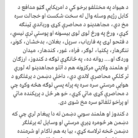
د هیواد په مختلفو برخو کي د امریکایې ګټو مدافع د
کابل رژیم وسله وال له سخت شکست او خجالت سره
مخ دي، مجاهدینو د محاصرې کړۍ ورباندي ټینګه
کړې، ورځ په ورځ لوی لوی بیسونه او پوستې ترې نیسي،
د فتحو لړۍ په فاریاب، سرپل، بغلان، بدخشان، کونړ،
ننګرهار، پکتیا، لوګر، فراه، غور، کندهار، میدان
وردګ او…. روانه ده، په ځانګړې توګه د کندوز، ارزګان
او هلمند ولایتي مرکزونه هم د اتلو مجاهدینو له لوري
تر کلکي محاصرې لاندي دي، داخلي دښمن د یرغلګرو د
هوایې مرستي سره سره په پرله پسې توګه هڅه وکړه چي
د محاصرې کړۍ ماتي کړي، خو هر ځل د پریکنده ماتي
او پراخو تلفاتو سره مخ شوی دی.
د کندوز او هلمند سوبي دښمن ته دا پیغام لري چي که
دښمن هر څومره ډیري مرستي او وسایل له یرغلګر
دښمن څخه ترلاسه کړي، بیا به هم ناکام او شرمنده