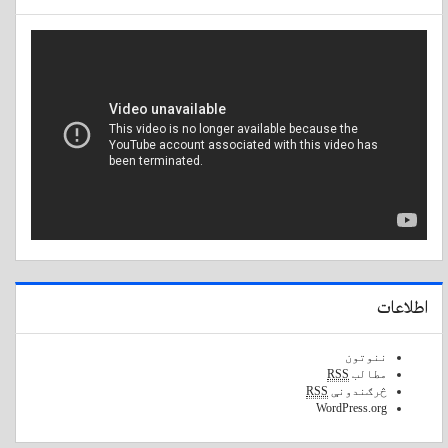
اطلاعات
ننوتون
مطالب
RSS
څرګندونې
RSS
WordPress.org