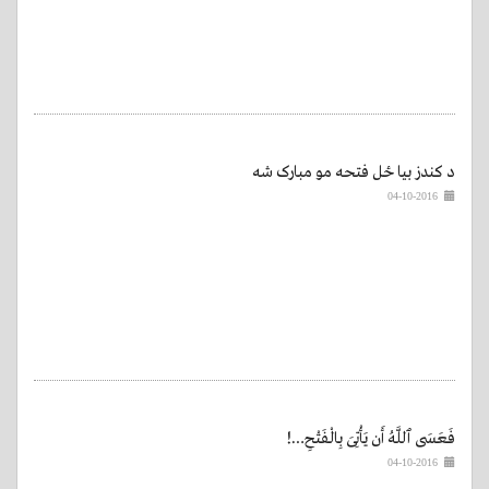
د کندز بیا ځل فتحه مو مبارک شه
04-10-2016
فَعَسَى ٱللَّهُ أَن يَأْتِىَ بِالْفَتْحِ…!
04-10-2016