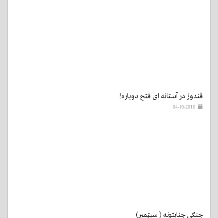
قندوز در آستانه ای فتح دوباره!
04-10-2016
جنګي جنایتونه ( سپټمبر)