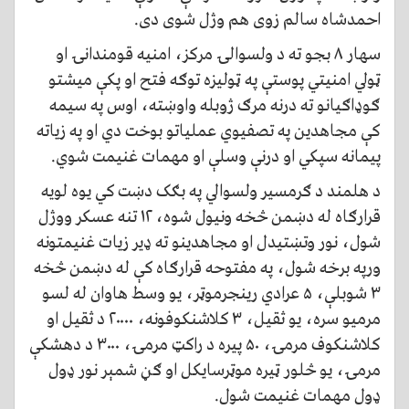
احمدشاه سالم زوی هم وژل شوی دی.
سهار ۸ بجو ته د ولسوالۍ مرکز، امنیه قومندانۍ او
ټولي امنیتي پوستې په ټولیزه توګه فتح او پکې میشتو
ګوډاګیانو ته درنه مرګ ژوبله واوښته، اوس په سیمه
کې مجاهدین په تصفیوي عملیاتو بوخت دي او په زیاته
پیمانه سپکي او درنې وسلې او مهمات غنیمت شوي.
د هلمند د ګرمسیر ولسوالي په بګک دښت کي یوه لویه
قرارګاه له دښمن څخه ونیول شوه، ۱۲ تنه عسکر ووژل
شول، نور وتښتیدل او مجاهدینو ته ډیر زیات غنیمتونه
ورپه برخه شول، په مفتوحه قرارګاه کې له دښمن څخه
۳ شوبلې، ۵ عرادي رینجرموټر، یو وسط هاوان له لسو
مرمیو سره، یو ثقیل، ۳ کلاشنکوفونه، ۲۰۰۰۰ د ثقیل او
کلاشنکوف مرمۍ، ۵۰ پیره د راکټ مرمۍ، ۳۰۰۰ د دهشکې
مرمۍ، یو څلور ټیره موټرسایکل او ګڼ شمېر نور ډول
ډول مهمات غنیمت شول.