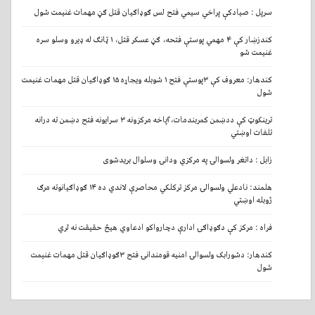
سرپل : صیادکې پراخي سیمي فتح لس ګوډاګيان قتل ګڼ مهمات غنیمت شول
کندزښار کې ۴ مهمي پوستې فتحه، ګڼ عسکر قتل، ۱ ټانګ له ډیرو وسلو سره
غنیمت شو
کندهار: معروف کې ۳پوستې فتح ۱ شوبله ویجاړه ۱۵ ګوډاګیان قتل مهمات غنیمت
شول
ترینکوټ کې ددښمن کمربندمات،۲پاخه مرکزونه ۳ سرایونه فتح دښمن ته درانه
تلفات اوښتي
زابل : داتغر ولسوالۍ په مرکزي ودانۍ وسلوال بریدشوی
هلمند: نادعلي ولسوالۍ مرکز ترکلکي محاصرې لاندي ده ۱۴ ګوډاګیانوته مرګ
ژوبله اوښتي
فراه : مرکز کې دګوډاګۍ ادارې دچارواکو ادعاوي هیڅ حقیقت نه لري
کندهار: دشورابک ولسوالۍ امنیه قومندانۍ فتح ۳ګوډاګیان قتل مهمات غنیمت
شول